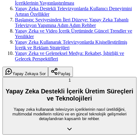
İçeriklerinin Yaygınlaştırılması
Yapay Zeka Destekli Televizyonlarda Kullanıcı Deneyimini
Artıran Özellikler
Başlangıç Seviyesinden İleri Düzeye: Yapay Zeka Tabanlı
Televizyon Yapımına Adım Adım Rehber
Yapay Zeka ve Video İçerik Üretiminde Güncel Trendler ve
Yenilikler
Yapay Zeka Kullanarak Televizyonlarda Kişiselleştirilmiş
İçerik ve Reklam Stratejileri
Yapay Zeka ve Geleneksel Medya: Rekabet, İşbirliği ve
Gelecek Perspektifleri
Yapay Zekaya Sor
Paylaş
1
Yapay Zeka Destekli İçerik Üretim Süreçleri
ve Teknolojileri
Yapay zeka kullanarak televizyon içeriklerinin nasıl üretildiğini,
multimodal modellerin rolünü ve en güncel teknolojik gelişmeleri
detaylandıran kapsamlı bir rehber.