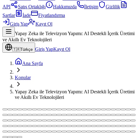
API
Satış Ortaklığı
Hakkımızda
İletişim
Gizlilik
Şartlar
İade
Fiyatlandırma
Giriş Yap
Kayıt Ol
Yapay Zeka ile Televizyon Yapımı: AI Destekli İçerik Üretimi
ve Akıllı Ev Teknolojileri
Giriş Yap
Kayıt Ol
🇹🇷
Türkçe
Ana Sayfa
Konular
Yapay Zeka ile Televizyon Yapımı: AI Destekli İçerik Üretimi
ve Akıllı Ev Teknolojileri