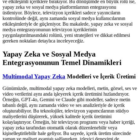
ve etkileşimli içeriklere bırakıyor. Bu dönüşümde en büyük rolü ise,
yapay zeka ve sosyal medya platformlarının entegrasyonu
üstleniyor. Böylece, televizyon içerikleri sadece yayıncıların
kontrolünde değil, aynı zamanda sosyal medya kullanıcılarının
etkileşimleriyle de güçleniyor. Bu makalede, yapay zeka ve sosyal
medya entegrasyonunun televizyon içeriklerinin
yaygınlaştırılmasındaki rolünü, yeni stratejileri ve dikkat edilmesi
gereken noktaları detaylıca inceleyeceğiz.
Yapay Zeka ve Sosyal Medya
Entegrasyonunun Temel Dinamikleri
Multimodal Yapay Zeka
Modelleri ve İçerik Üretimi
Günümüzde, multimodal yapay zeka modelleri, metin, görsel, ses ve
video verilerini aynı anda işleyerek içerik üretimini hızlandırıyor.
Örneğin, GPT-4o, Gemini ve Claude gibi modeller, sadece metin
tabanlı değil, aynı zamanda video ve ses analizleriyle de içerik
oluşturabiliyor. Bu teknolojiler, televizyon yapımcılarının stüdyo
maliyetlerini düşürerek, yüksek kalitede içerik üretimini
kolaylaştırıyor. Örneğin, bir televizyon programı veya haber içeriği,
yapay zeka tarafından otomatik olarak düzenlenebilir veya
kişiselleştirilebilir hale geliyor. Bu sayede, içerik üretim sürecinde
zaman ve maliyet avantajı sağlanırken, izleyici deneyimi de