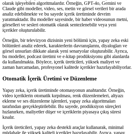
olarak işleyebilen algoritmalardır. Örneğin, GPT-4o, Gemini ve
Claude gibi modeller, video, ses, metin ve görsel verileri bir arada
analiz edebilmekte ve bu sayede içerik üretiminde devrim
yaratmaktadır. Bu modeller sayesinde, bir haber videosunun metni,
görselleri ve sesleri otomatik olarak sentezlenebilir veya yeni
içerikler oluşturulabilir.
Örneğin, bir televizyon dizisinin yeni bölümü için, yapay zeka eski
bölümleri analiz ederek, karakterlerin davranışlarını, diyalogları ve
görsel unsurları dikkate alarak yeni senaryolar oluşturabilir. Ayrıca,
bu modeller, podcast üretimi ve e-kitap prodüksiyonu gibi alanlarda
da kullanılmakta. Böylece, içerik üreticileri, yüksek maliyet ve
zaman harcamadan, profesyonel kalitede içerikler hazırlayabiliyorlar.
Otomatik İçerik Üretimi ve Düzenleme
Yapay zeka, içerik üretiminde otomasyonun anahtarıdır. Örneğin,
video içeriklerin otomatik kırpılması, renk düzenlemeleri, altyazı
ekleme ve ses düzenleme işlemleri, yapay zeka algoritmaları
tarafından gerçekleştirilebilir. Bu sayede, prodüksiyon süreçleri
hızlanırken, maliyetler düşer ve içeriklerin piyasaya çıkış süresi
kısalır.
İçerik üreticileri, yapay zeka destekli araçlar kullanarak, minimal
müdahale ile yüksek kaliteli içerikler hazırlayabilir. Ayrıca, yapay