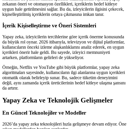
zekanın öneri ve otomasyon özellikleri, içeriklerin hedef kitleye
uygun hale getirilmesini sağlar. Bu da, izleyicilerin ilgisini çekecek,
kişiselleştirilmiş içeriklerin ortaya çıkmasına imkan tanır.
İçerik Kişiselleştirme ve Öneri Sistemleri
Yapay zeka, izleyicilerin tercihlerine göre içerik önerme konusunda
da büyük rol oynar. 2026 itibarıyla, televizyon ve dijital platformlar,
kullanıcıların önceki izleme alışkanlıklarını analiz ederek, en uygun
içerikleri önerir hale geldi. Bu sayede, izleyici memnuniyeti
artarken, platformların gelirleri de yükseliyor.
Örneğin, Netflix ve YouTube gibi büyük platformlar, yapay zeka
algoritmaları sayesinde, kullanıcıların ilgi alanlarına uygun içerikleri
otomatik olarak belirleyip sunar. Bu, sadece tüketim deneyimini
değil, aynı zamanda içerik üreticilerinin hedef kitleye ulaşma şansını
da artırır.
Yapay Zeka ve Teknolojik Gelişmeler
En Güncel Teknolojiler ve Modeller
2026’da yapay zeka teknolojileri hızla gelişmeye devam ediyor. Öne