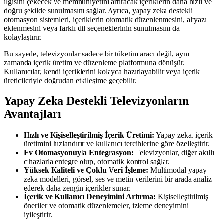
ilgisini çekecek ve memnuniyetini artıracak içeriklerin daha hızlı ve
doğru şekilde sunulmasını sağlar. Ayrıca, yapay zeka destekli
otomasyon sistemleri, içeriklerin otomatik düzenlenmesini, altyazı
eklenmesini veya farklı dil seçeneklerinin sunulmasını da
kolaylaştırır.
Bu sayede, televizyonlar sadece bir tüketim aracı değil, aynı
zamanda içerik üretim ve düzenleme platformuna dönüşür.
Kullanıcılar, kendi içeriklerini kolayca hazırlayabilir veya içerik
üreticileriyle doğrudan etkileşime geçebilir.
Yapay Zeka Destekli Televizyonların
Avantajları
Hızlı ve Kişiselleştirilmiş İçerik Üretimi:
Yapay zeka, içerik
üretimini hızlandırır ve kullanıcı tercihlerine göre özelleştirir.
Ev Otomasyonuyla Entegrasyon:
Televizyonlar, diğer akıllı
cihazlarla entegre olup, otomatik kontrol sağlar.
Yüksek Kaliteli ve Çoklu Veri İşleme:
Multimodal yapay
zeka modelleri, görsel, ses ve metin verilerini bir arada analiz
ederek daha zengin içerikler sunar.
İçerik ve Kullanıcı Deneyimini Artırma:
Kişiselleştirilmiş
öneriler ve otomatik düzenlemeler, izleme deneyimini
iyileştirir.