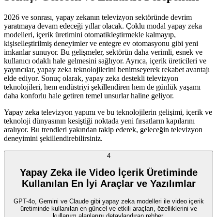
2026 ve sonrası, yapay zekanın televizyon sektöründe devrim
yaratmaya devam edeceği yıllar olacak. Çoklu modal yapay zeka
modelleri, içerik üretimini otomatikleştirmekle kalmayıp,
kişiselleştirilmiş deneyimler ve entegre ev otomasyonu gibi yeni
imkanlar sunuyor. Bu gelişmeler, sektörün daha verimli, esnek ve
kullanıcı odaklı hale gelmesini sağlıyor. Ayrıca, içerik üreticileri ve
yayıncılar, yapay zeka teknolojilerini benimseyerek rekabet avantajı
elde ediyor. Sonuç olarak, yapay zeka destekli televizyon
teknolojileri, hem endüstriyi şekillendiren hem de günlük yaşamı
daha konforlu hale getiren temel unsurlar haline geliyor.
Yapay zeka televizyon yapımı ve bu teknolojilerin gelişimi, içerik ve
teknoloji dünyasının kesiştiği noktada yeni fırsatların kapılarını
aralıyor. Bu trendleri yakından takip ederek, geleceğin televizyon
deneyimini şekillendirebilirsiniz.
4
Yapay Zeka ile Video İçerik Üretiminde
Kullanılan En İyi Araçlar ve Yazılımlar
GPT-4o, Gemini ve Claude gibi yapay zeka modelleri ile video içerik
üretiminde kullanılan en güncel ve etkili araçları, özelliklerini ve
kullanım alanlarını detaylandıran rehber.