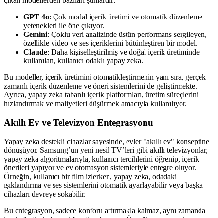
çıkan modellerden bazıları şunlardır:
GPT-4o
: Çok modal içerik üretimi ve otomatik düzenleme
yetenekleri ile öne çıkıyor.
Gemini
: Çoklu veri analizinde üstün performans sergileyen,
özellikle video ve ses içeriklerini bütünleştiren bir model.
Claude
: Daha kişiselleştirilmiş ve doğal içerik üretiminde
kullanılan, kullanıcı odaklı yapay zeka.
Bu modeller, içerik üretimini otomatikleştirmenin yanı sıra, gerçek
zamanlı içerik düzenleme ve öneri sistemlerini de geliştirmekte.
Ayrıca, yapay zeka tabanlı içerik platformları, üretim süreçlerini
hızlandırmak ve maliyetleri düşürmek amacıyla kullanılıyor.
Akıllı Ev ve Televizyon Entegrasyonu
Yapay zeka destekli cihazlar sayesinde, evler "akıllı ev" konseptine
dönüşüyor. Samsung’un yeni nesil TV’leri gibi akıllı televizyonlar,
yapay zeka algoritmalarıyla, kullanıcı tercihlerini öğrenip, içerik
önerileri yapıyor ve ev otomasyon sistemleriyle entegre oluyor.
Örneğin, kullanıcı bir film izlerken, yapay zeka, odadaki
ışıklandırma ve ses sistemlerini otomatik ayarlayabilir veya başka
cihazları devreye sokabilir.
Bu entegrasyon, sadece konforu artırmakla kalmaz, aynı zamanda