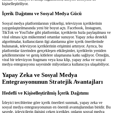
kişiselleştiriliyor.
İçerik Dağıtımı ve Sosyal Medya Gücü
Sosyal medya platformlarının yükselişi, televizyon içeriklerinin
yaygınlaştırılmasında yeni bir boyut açtı. Facebook, Instagram,
TikTok ve YouTube gibi platformlar, içeriklerin hızla paylaşılması ve
viral olması için mükemmel ortamlar sunuyor. Yapay zeka destekli
algoritmalar, kullanıcıların ilgi alanlarına göre içerik önerilerinde
bulunarak, televizyon içeriklerinin erişimini artırıyor. Ayrıca, bu
platformlar üzerinden gerçekleşen etkileşimler, içeriklerin yeniden
şekillenmesine ve geniş kitlelere ulaşmasına katkı sağlıyor. Örneğin,
viral bir televizyon fragmanı veya kısa klip, yapay zeka ve sosyal
medya entegrasyonu sayesinde milyonlarca kullanıcıya ulaşabiliyor.
Yapay Zeka ve Sosyal Medya
Entegrasyonunun Stratejik Avantajları
Hedefli ve Kişiselleştirilmiş İçerik Dağıtımı
İzleyici tercihlerine göre içerik önerileri sunmak, yapay zeka ve
sosyal medya entegrasyonunun en önemli avantajlarından biridir. Bu
sayede, izleyicilerin ilgisini çeken içerikler, onların sosyal medya