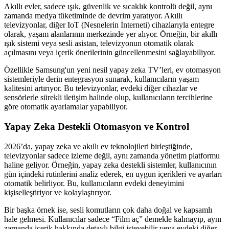
Akıllı evler, sadece ışık, güvenlik ve sıcaklık kontrolü değil, aynı
zamanda medya tüketiminde de devrim yaratıyor. Akıllı
televizyonlar, diğer IoT (Nesnelerin İnterneti) cihazlarıyla entegre
olarak, yaşam alanlarının merkezinde yer alıyor. Örneğin, bir akıllı
ışık sistemi veya sesli asistan, televizyonun otomatik olarak
açılmasını veya içerik önerilerinin güncellenmesini sağlayabiliyor.
Özellikle Samsung'un yeni nesil yapay zeka TV’leri, ev otomasyon
sistemleriyle derin entegrasyon sunarak, kullanıcıların yaşam
kalitesini artırıyor. Bu televizyonlar, evdeki diğer cihazlar ve
sensörlerle sürekli iletişim halinde olup, kullanıcıların tercihlerine
göre otomatik ayarlamalar yapabiliyor.
Yapay Zeka Destekli Otomasyon ve Kontrol
2026’da, yapay zeka ve akıllı ev teknolojileri birleştiğinde,
televizyonlar sadece izleme değil, aynı zamanda yönetim platformu
haline geliyor. Örneğin, yapay zeka destekli sistemler, kullanıcının
gün içindeki rutinlerini analiz ederek, en uygun içerikleri ve ayarları
otomatik belirliyor. Bu, kullanıcıların evdeki deneyimini
kişiselleştiriyor ve kolaylaştırıyor.
Bir başka örnek ise, sesli komutların çok daha doğal ve kapsamlı
hale gelmesi. Kullanıcılar sadece “Film aç” demekle kalmayıp, aynı
zamanda içerik hakkında detaylı bilgi isteyebilir veya evdeki diğer