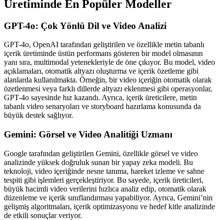
Üretiminde En Popüler Modeller
GPT-4o: Çok Yönlü Dil ve Video Analizi
GPT-4o, OpenAI tarafından geliştirilen ve özellikle metin tabanlı
içerik üretiminde üstün performans gösteren bir model olmasının
yanı sıra, multimodal yetenekleriyle de öne çıkıyor. Bu model, video
açıklamaları, otomatik altyazı oluşturma ve içerik özetleme gibi
alanlarda kullanılmakta. Örneğin, bir video içeriğin otomatik olarak
özetlenmesi veya farklı dillerde altyazı eklenmesi gibi operasyonlar,
GPT-4o sayesinde hız kazandı. Ayrıca, içerik üreticilere, metin
tabanlı video senaryoları ve storyboard hazırlama konusunda da
büyük destek sağlıyor.
Gemini: Görsel ve Video Analitiği Uzmanı
Google tarafından geliştirilen Gemini, özellikle görsel ve video
analizinde yüksek doğruluk sunan bir yapay zeka modeli. Bu
teknoloji, video içeriğinde nesne tanıma, hareket izleme ve sahne
tespiti gibi işlemleri gerçekleştiriyor. Bu sayede, içerik üreticileri,
büyük hacimli video verilerini hızlıca analiz edip, otomatik olarak
düzenleme ve içerik sınıflandırması yapabiliyor. Ayrıca, Gemini’nin
gelişmiş algoritmaları, içerik optimizasyonu ve hedef kitle analizinde
de etkili sonuçlar veriyor.