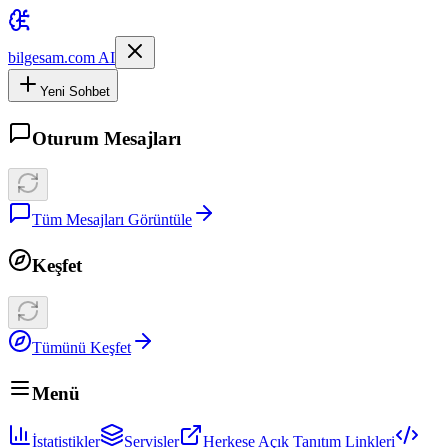
bilgesam.com AI
Yeni Sohbet
Oturum Mesajları
Tüm Mesajları Görüntüle
Keşfet
Tümünü Keşfet
Menü
İstatistikler
Servisler
Herkese Açık Tanıtım Linkleri