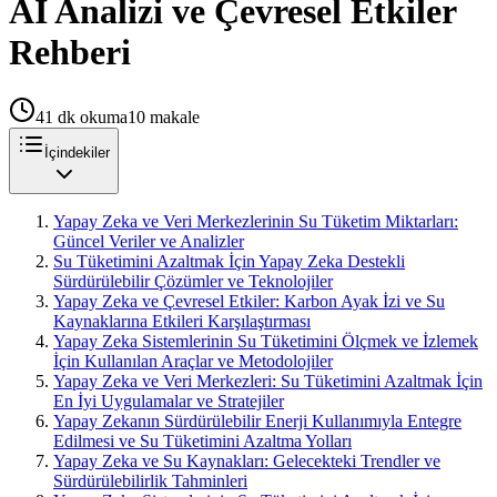
AI Analizi ve Çevresel Etkiler
Rehberi
41
dk okuma
10
makale
İçindekiler
Yapay Zeka ve Veri Merkezlerinin Su Tüketim Miktarları:
Güncel Veriler ve Analizler
Su Tüketimini Azaltmak İçin Yapay Zeka Destekli
Sürdürülebilir Çözümler ve Teknolojiler
Yapay Zeka ve Çevresel Etkiler: Karbon Ayak İzi ve Su
Kaynaklarına Etkileri Karşılaştırması
Yapay Zeka Sistemlerinin Su Tüketimini Ölçmek ve İzlemek
İçin Kullanılan Araçlar ve Metodolojiler
Yapay Zeka ve Veri Merkezleri: Su Tüketimini Azaltmak İçin
En İyi Uygulamalar ve Stratejiler
Yapay Zekanın Sürdürülebilir Enerji Kullanımıyla Entegre
Edilmesi ve Su Tüketimini Azaltma Yolları
Yapay Zeka ve Su Kaynakları: Gelecekteki Trendler ve
Sürdürülebilirlik Tahminleri