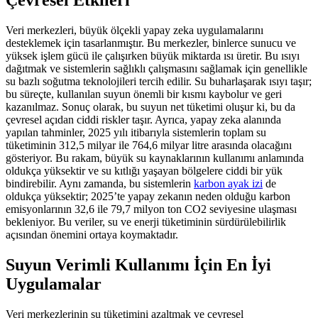
Çevresel Etkileri
Veri merkezleri, büyük ölçekli yapay zeka uygulamalarını
desteklemek için tasarlanmıştır. Bu merkezler, binlerce sunucu ve
yüksek işlem gücü ile çalışırken büyük miktarda ısı üretir. Bu ısıyı
dağıtmak ve sistemlerin sağlıklı çalışmasını sağlamak için genellikle
su bazlı soğutma teknolojileri tercih edilir. Su buharlaşarak ısıyı taşır;
bu süreçte, kullanılan suyun önemli bir kısmı kaybolur ve geri
kazanılmaz. Sonuç olarak, bu suyun net tüketimi oluşur ki, bu da
çevresel açıdan ciddi riskler taşır. Ayrıca, yapay zeka alanında
yapılan tahminler, 2025 yılı itibarıyla sistemlerin toplam su
tüketiminin 312,5 milyar ile 764,6 milyar litre arasında olacağını
gösteriyor. Bu rakam, büyük su kaynaklarının kullanımı anlamında
oldukça yüksektir ve su kıtlığı yaşayan bölgelere ciddi bir yük
bindirebilir. Aynı zamanda, bu sistemlerin
karbon ayak izi
de
oldukça yüksektir; 2025’te yapay zekanın neden olduğu karbon
emisyonlarının 32,6 ile 79,7 milyon ton CO2 seviyesine ulaşması
bekleniyor. Bu veriler, su ve enerji tüketiminin sürdürülebilirlik
açısından önemini ortaya koymaktadır.
Suyun Verimli Kullanımı İçin En İyi
Uygulamalar
Veri merkezlerinin su tüketimini azaltmak ve çevresel