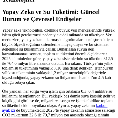
Yapay Zeka ve Su Tüketimi: Güncel
Durum ve Çevresel Endişeler
Yapay zeka teknolojileri, özellikle büyük veri merkezlerinde yüksek
işlem gücü gerektirmesi nedeniyle ciddi miktarda su tüketiyor. Veri
merkezleri, yapay zekanın karmaşık algoritmalarını çalıştırmak için
büyük ölçekli soğutma sistemlerine ihtiyaç duyar ve bu sistemler
genellikle su kullanımıyla çalışır. Buharlaşan suyun geri
kazanılamaması sonucu, toplam su tüketimi önemli ölçüde artar.
2025 tahminlerine göre, yapay zeka sistemlerinin su tüketimi 312,5
ile 764,6 milyar litre arasında olabilir. Bu rakam, Türkiye’nin yıllık
toplam su tüketiminin yaklaşık %10’una denk gelirken, İstanbul’un
yıllık su tüketiminin yaklaşık 1,2 milyar metreküplük değeriyle
kıyaslandığında, yapay zekanın su ihtiyacının İstanbul’un 4-5 katı
olduğu ortaya çıkar.
Öte yandan, her sorgu veya işlem için ortalama 0,3–0,4 mililitre su
kullanımı hesaplanıyor. Bu, yaklaşık beş damla suya karşılık gelir ve
küçük gibi görünse de, milyarlarca sorgu ve işlemle birlikte toplam
su tüketimi ciddi boyutlara ulaşır. Ayrıca, yapay zekanın
karbon
ayak izi
de büyümektedir; 2025’te yapay zekanın atmosfere salacağı
CO2 miktarının 32,6 ile 79,7 milyon ton arasında olacağı tahmin