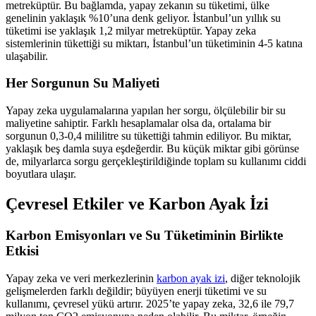
metreküptür. Bu bağlamda, yapay zekanın su tüketimi, ülke
genelinin yaklaşık %10’una denk geliyor. İstanbul’un yıllık su
tüketimi ise yaklaşık 1,2 milyar metreküptür. Yapay zeka
sistemlerinin tükettiği su miktarı, İstanbul’un tüketiminin 4-5 katına
ulaşabilir.
Her Sorgunun Su Maliyeti
Yapay zeka uygulamalarına yapılan her sorgu, ölçülebilir bir su
maliyetine sahiptir. Farklı hesaplamalar olsa da, ortalama bir
sorgunun 0,3-0,4 mililitre su tükettiği tahmin ediliyor. Bu miktar,
yaklaşık beş damla suya eşdeğerdir. Bu küçük miktar gibi görünse
de, milyarlarca sorgu gerçekleştirildiğinde toplam su kullanımı ciddi
boyutlara ulaşır.
Çevresel Etkiler ve Karbon Ayak İzi
Karbon Emisyonları ve Su Tüketiminin Birlikte
Etkisi
Yapay zeka ve veri merkezlerinin
karbon ayak izi
, diğer teknolojik
gelişmelerden farklı değildir; büyüyen enerji tüketimi ve su
kullanımı, çevresel yükü artırır. 2025’te yapay zeka, 32,6 ile 79,7