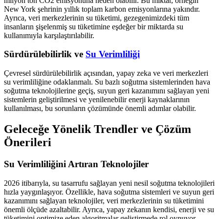
milyon ton CO2 emisyonuna neden olabilir. Bu miktar, örneğin
New York şehrinin yıllık toplam karbon emisyonlarına yakındır.
Ayrıca, veri merkezlerinin su tüketimi, gezegenimizdeki tüm
insanların şişelenmiş su tüketimine eşdeğer bir miktarda su
kullanımıyla karşılaştırılabilir.
Sürdürülebilirlik ve
Su Verimliliği
Çevresel sürdürülebilirlik açısından, yapay zeka ve veri merkezleri
su verimliliğine odaklanmalı. Su bazlı soğutma sistemlerinden hava
soğutma teknolojilerine geçiş, suyun geri kazanımını sağlayan yeni
sistemlerin geliştirilmesi ve yenilenebilir enerji kaynaklarının
kullanılması, bu sorunların çözümünde önemli adımlar olabilir.
Geleceğe Yönelik Trendler ve Çözüm
Önerileri
Su Verimliliğini Artıran Teknolojiler
2026 itibarıyla, su tasarrufu sağlayan yeni nesil soğutma teknolojileri
hızla yaygınlaşıyor. Özellikle, hava soğutma sistemleri ve suyun geri
kazanımını sağlayan teknolojiler, veri merkezlerinin su tüketimini
önemli ölçüde azaltabilir. Ayrıca, yapay zekanın kendisi, enerji ve su
tüketimini optimize eden algoritmalar geliştirmede rol oynuyor.