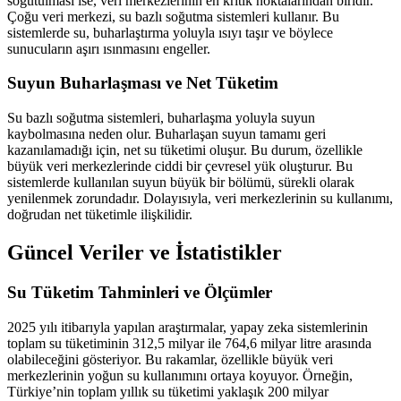
soğutulması ise, veri merkezlerinin en kritik noktalarından biridir.
Çoğu veri merkezi, su bazlı soğutma sistemleri kullanır. Bu
sistemlerde su, buharlaştırma yoluyla ısıyı taşır ve böylece
sunucuların aşırı ısınmasını engeller.
Suyun Buharlaşması ve Net Tüketim
Su bazlı soğutma sistemleri, buharlaşma yoluyla suyun
kaybolmasına neden olur. Buharlaşan suyun tamamı geri
kazanılamadığı için, net su tüketimi oluşur. Bu durum, özellikle
büyük veri merkezlerinde ciddi bir çevresel yük oluşturur. Bu
sistemlerde kullanılan suyun büyük bir bölümü, sürekli olarak
yenilenmek zorundadır. Dolayısıyla, veri merkezlerinin su kullanımı,
doğrudan net tüketimle ilişkilidir.
Güncel Veriler ve İstatistikler
Su Tüketim Tahminleri ve Ölçümler
2025 yılı itibarıyla yapılan araştırmalar, yapay zeka sistemlerinin
toplam su tüketiminin 312,5 milyar ile 764,6 milyar litre arasında
olabileceğini gösteriyor. Bu rakamlar, özellikle büyük veri
merkezlerinin yoğun su kullanımını ortaya koyuyor. Örneğin,
Türkiye’nin toplam yıllık su tüketimi yaklaşık 200 milyar