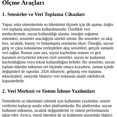
Ölçme Araçları
1. Sensörler ve Veri Toplama Cihazları
Yapay zeka sistemlerinin su tüketimini ölçmek için ilk aşama, doğru
veri toplama araçlarının kullanılmasıdır. Özellikle veri
merkezlerinde, suyun kullanıldığı alanlar, örneğin soğutma
sistemleri, sensörler aracılığıyla sürekli izlenir. Bu sensörler; su akış
hızı, sıcaklık, basınç ve buharlaşma oranlarını ölçer. Örneğin, suyun
giriş ve çıkış noktalarına yerleştirilen akış sensörleri, gerçek zamanlı
veri sağlar. Bunun yanı sıra, suyun kaybolma oranını ve geri
kazanım seviyelerini izleyen özel sensörler, suyun ne kadarının
kaybolduğunu veya tekrar kullanıldığını belirler. Bu sensörler, suyun
toplam tüketim miktarını net biçimde ortaya koyarken, zaman içinde
değişimleri de raporlar. 2026 itibariyle, gelişmiş veri toplama
teknolojileri, saniyede binlerce veri noktasını analiz edebilecek
kapasitededir.
2. Veri Merkezi ve Sistem İzleme Yazılımları
Sistemlerin su tüketimini izlemek için kullanılan yazılımlar, sensör
verilerini toplayıp analiz eden platformlardır. Bu platformlar, suyun
kullanım miktarını, sıcaklık değişimlerini ve sistem performansını
takip eder. Ayrıca, enerji tüketimi ile su kullanımı arasındaki ilişkiyi