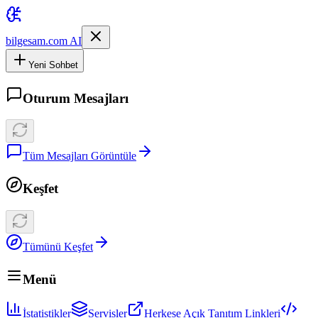
bilgesam.com AI
Yeni Sohbet
Oturum Mesajları
Tüm Mesajları Görüntüle
Keşfet
Tümünü Keşfet
Menü
İstatistikler
Servisler
Herkese Açık Tanıtım Linkleri