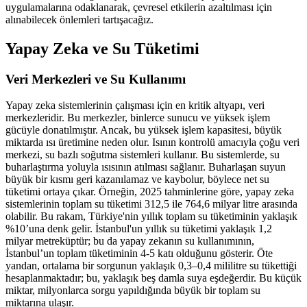
uygulamalarına odaklanarak, çevresel etkilerin azaltılması için
alınabilecek önlemleri tartışacağız.
Yapay Zeka ve Su Tüketimi
Veri Merkezleri ve Su Kullanımı
Yapay zeka sistemlerinin çalışması için en kritik altyapı, veri
merkezleridir. Bu merkezler, binlerce sunucu ve yüksek işlem
gücüyle donatılmıştır. Ancak, bu yüksek işlem kapasitesi, büyük
miktarda ısı üretimine neden olur. Isının kontrolü amacıyla çoğu veri
merkezi, su bazlı soğutma sistemleri kullanır. Bu sistemlerde, su
buharlaştırma yoluyla ısısının atılması sağlanır. Buharlaşan suyun
büyük bir kısmı geri kazanılamaz ve kaybolur, böylece net su
tüketimi ortaya çıkar. Örneğin, 2025 tahminlerine göre, yapay zeka
sistemlerinin toplam su tüketimi 312,5 ile 764,6 milyar litre arasında
olabilir. Bu rakam, Türkiye'nin yıllık toplam su tüketiminin yaklaşık
%10’una denk gelir. İstanbul'un yıllık su tüketimi yaklaşık 1,2
milyar metreküptür; bu da yapay zekanın su kullanımının,
İstanbul’un toplam tüketiminin 4-5 katı olduğunu gösterir. Öte
yandan, ortalama bir sorgunun yaklaşık 0,3–0,4 mililitre su tükettiği
hesaplanmaktadır; bu, yaklaşık beş damla suya eşdeğerdir. Bu küçük
miktar, milyonlarca sorgu yapıldığında büyük bir toplam su
miktarına ulaşır.