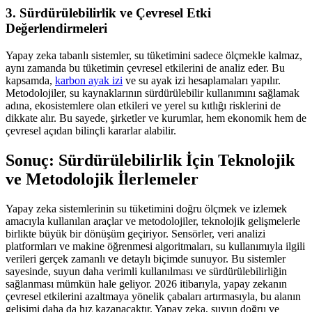
3. Sürdürülebilirlik ve Çevresel Etki
Değerlendirmeleri
Yapay zeka tabanlı sistemler, su tüketimini sadece ölçmekle kalmaz,
aynı zamanda bu tüketimin çevresel etkilerini de analiz eder. Bu
kapsamda,
karbon ayak izi
ve su ayak izi hesaplamaları yapılır.
Metodolojiler, su kaynaklarının sürdürülebilir kullanımını sağlamak
adına, ekosistemlere olan etkileri ve yerel su kıtlığı risklerini de
dikkate alır. Bu sayede, şirketler ve kurumlar, hem ekonomik hem de
çevresel açıdan bilinçli kararlar alabilir.
Sonuç: Sürdürülebilirlik İçin Teknolojik
ve Metodolojik İlerlemeler
Yapay zeka sistemlerinin su tüketimini doğru ölçmek ve izlemek
amacıyla kullanılan araçlar ve metodolojiler, teknolojik gelişmelerle
birlikte büyük bir dönüşüm geçiriyor. Sensörler, veri analizi
platformları ve makine öğrenmesi algoritmaları, su kullanımıyla ilgili
verileri gerçek zamanlı ve detaylı biçimde sunuyor. Bu sistemler
sayesinde, suyun daha verimli kullanılması ve sürdürülebilirliğin
sağlanması mümkün hale geliyor. 2026 itibarıyla, yapay zekanın
çevresel etkilerini azaltmaya yönelik çabaları artırmasıyla, bu alanın
gelişimi daha da hız kazanacaktır. Yapay zeka, suyun doğru ve