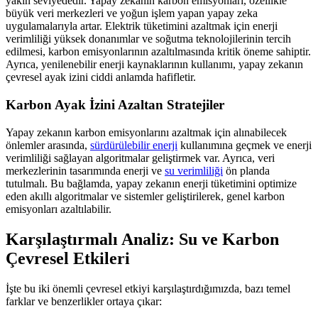
yakın seviyededir. Yapay zekanın karbon emisyonları, özellikle
büyük veri merkezleri ve yoğun işlem yapan yapay zeka
uygulamalarıyla artar. Elektrik tüketimini azaltmak için enerji
verimliliği yüksek donanımlar ve soğutma teknolojilerinin tercih
edilmesi, karbon emisyonlarının azaltılmasında kritik öneme sahiptir.
Ayrıca, yenilenebilir enerji kaynaklarının kullanımı, yapay zekanın
çevresel ayak izini ciddi anlamda hafifletir.
Karbon Ayak İzini Azaltan Stratejiler
Yapay zekanın karbon emisyonlarını azaltmak için alınabilecek
önlemler arasında,
sürdürülebilir enerji
kullanımına geçmek ve enerji
verimliliği sağlayan algoritmalar geliştirmek var. Ayrıca, veri
merkezlerinin tasarımında enerji ve
su verimliliği
ön planda
tutulmalı. Bu bağlamda, yapay zekanın enerji tüketimini optimize
eden akıllı algoritmalar ve sistemler geliştirilerek, genel karbon
emisyonları azaltılabilir.
Karşılaştırmalı Analiz: Su ve Karbon
Çevresel Etkileri
İşte bu iki önemli çevresel etkiyi karşılaştırdığımızda, bazı temel
farklar ve benzerlikler ortaya çıkar: