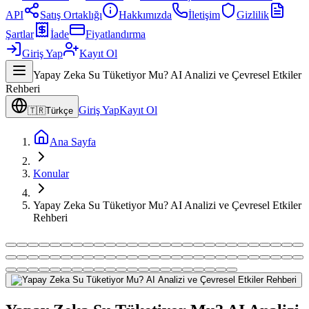
API
Satış Ortaklığı
Hakkımızda
İletişim
Gizlilik
Şartlar
İade
Fiyatlandırma
Giriş Yap
Kayıt Ol
Yapay Zeka Su Tüketiyor Mu? AI Analizi ve Çevresel Etkiler
Rehberi
Giriş Yap
Kayıt Ol
🇹🇷
Türkçe
Ana Sayfa
Konular
Yapay Zeka Su Tüketiyor Mu? AI Analizi ve Çevresel Etkiler
Rehberi