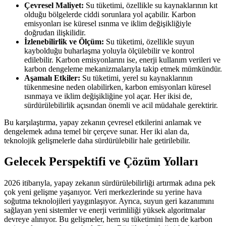
Çevresel Maliyet:
Su tüketimi, özellikle su kaynaklarının kıt
olduğu bölgelerde ciddi sorunlara yol açabilir. Karbon
emisyonları ise küresel ısınma ve iklim değişikliğiyle
doğrudan ilişkilidir.
İzlenebilirlik ve Ölçüm:
Su tüketimi, özellikle suyun
kaybolduğu buharlaşma yoluyla ölçülebilir ve kontrol
edilebilir. Karbon emisyonlarını ise, enerji kullanım verileri ve
karbon dengeleme mekanizmalarıyla takip etmek mümkündür.
Aşamalı Etkiler:
Su tüketimi, yerel su kaynaklarının
tükenmesine neden olabilirken, karbon emisyonları küresel
ısınmaya ve iklim değişikliğine yol açar. Her ikisi de,
sürdürülebilirlik açısından önemli ve acil müdahale gerektirir.
Bu karşılaştırma, yapay zekanın çevresel etkilerini anlamak ve
dengelemek adına temel bir çerçeve sunar. Her iki alan da,
teknolojik gelişmelerle daha sürdürülebilir hale getirilebilir.
Gelecek Perspektifi ve Çözüm Yolları
2026 itibarıyla, yapay zekanın sürdürülebilirliği artırmak adına pek
çok yeni gelişme yaşanıyor. Veri merkezlerinde su yerine hava
soğutma teknolojileri yaygınlaşıyor. Ayrıca, suyun geri kazanımını
sağlayan yeni sistemler ve enerji verimliliği yüksek algoritmalar
devreye alınıyor. Bu gelişmeler, hem su tüketimini hem de karbon