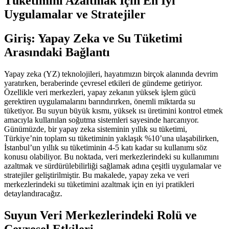
Tüketimini Azaltmak İçin En İyi
Uygulamalar ve Stratejiler
Giriş: Yapay Zeka ve Su Tüketimi
Arasındaki Bağlantı
Yapay zeka (YZ) teknolojileri, hayatımızın birçok alanında devrim
yaratırken, beraberinde çevresel etkileri de gündeme getiriyor.
Özellikle veri merkezleri, yapay zekanın yüksek işlem gücü
gerektiren uygulamalarını barındırırken, önemli miktarda su
tüketiyor. Bu suyun büyük kısmı, yüksek ısı üretimini kontrol etmek
amacıyla kullanılan soğutma sistemleri sayesinde harcanıyor.
Günümüzde, bir yapay zeka sisteminin yıllık su tüketimi,
Türkiye’nin toplam su tüketiminin yaklaşık %10’una ulaşabilirken,
İstanbul’un yıllık su tüketiminin 4-5 katı kadar su kullanımı söz
konusu olabiliyor. Bu noktada, veri merkezlerindeki su kullanımını
azaltmak ve sürdürülebilirliği sağlamak adına çeşitli uygulamalar ve
stratejiler geliştirilmiştir. Bu makalede, yapay zeka ve veri
merkezlerindeki su tüketimini azaltmak için en iyi pratikleri
detaylandıracağız.
Suyun Veri Merkezlerindeki Rolü ve