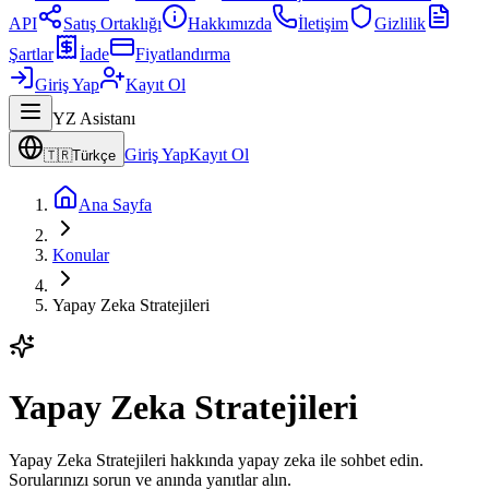
API
Satış Ortaklığı
Hakkımızda
İletişim
Gizlilik
Şartlar
İade
Fiyatlandırma
Giriş Yap
Kayıt Ol
YZ Asistanı
Giriş Yap
Kayıt Ol
🇹🇷
Türkçe
Ana Sayfa
Konular
Yapay Zeka Stratejileri
Yapay Zeka Stratejileri
Yapay Zeka Stratejileri hakkında yapay zeka ile sohbet edin.
Sorularınızı sorun ve anında yanıtlar alın.