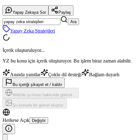
Yapay Zekaya Sor
Paylaş
Ara
Yapay Zeka Stratejileri
İçerik oluşturuluyor...
YZ bu konu için içerik oluşturuyor. Bu işlem biraz zaman alabilir.
Anında yanıtlar
Çoklu dil desteği
Bağlam duyarlı
Bu içeriği şikayet et / kaldır
Web'de şu konu hakkında güncel…
Şu konuda bir görsel oluştur:
Herkese Açık
Değiştir