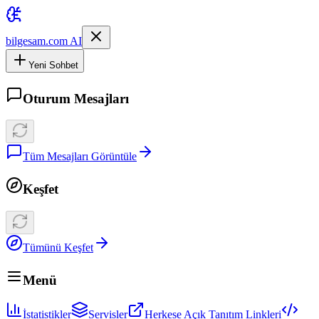
bilgesam.com AI
Yeni Sohbet
Oturum Mesajları
Tüm Mesajları Görüntüle
Keşfet
Tümünü Keşfet
Menü
İstatistikler
Servisler
Herkese Açık Tanıtım Linkleri