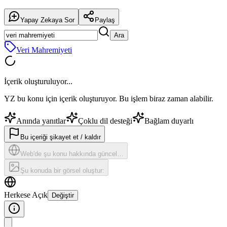
Yapay Zekaya Sor
Paylaş
Ara
Veri Mahremiyeti
İçerik oluşturuluyor...
YZ bu konu için içerik oluşturuyor. Bu işlem biraz zaman alabilir.
Anında yanıtlar
Çoklu dil desteği
Bağlam duyarlı
Bu içeriği şikayet et / kaldır
Web'de şu konu hakkında güncel…
Şu konuda bir görsel oluştur:
Herkese Açık
Değiştir