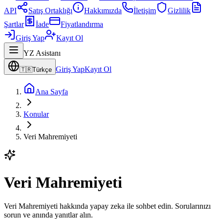
API
Satış Ortaklığı
Hakkımızda
İletişim
Gizlilik
Şartlar
İade
Fiyatlandırma
Giriş Yap
Kayıt Ol
YZ Asistanı
Giriş Yap
Kayıt Ol
🇹🇷
Türkçe
Ana Sayfa
Konular
Veri Mahremiyeti
Veri Mahremiyeti
Veri Mahremiyeti hakkında yapay zeka ile sohbet edin. Sorularınızı
sorun ve anında yanıtlar alın.