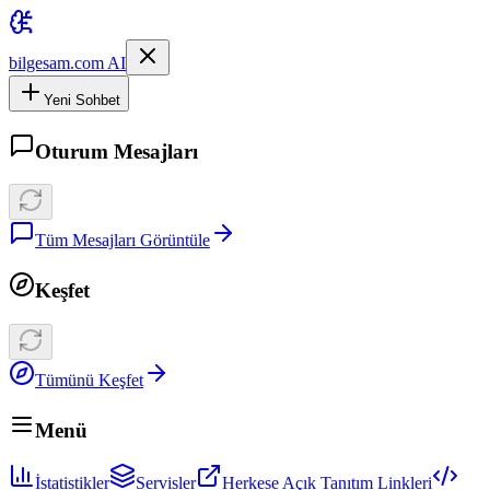
bilgesam.com AI
Yeni Sohbet
Oturum Mesajları
Tüm Mesajları Görüntüle
Keşfet
Tümünü Keşfet
Menü
İstatistikler
Servisler
Herkese Açık Tanıtım Linkleri