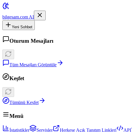
bilgesam.com AI
Yeni Sohbet
Oturum Mesajları
Tüm Mesajları Görüntüle
Keşfet
Tümünü Keşfet
Menü
İstatistikler
Servisler
Herkese Açık Tanıtım Linkleri
API