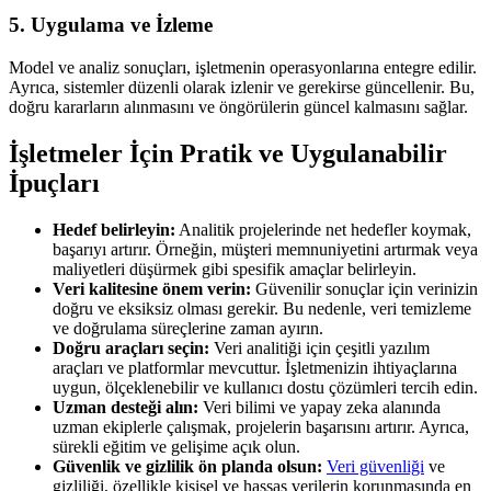
5. Uygulama ve İzleme
Model ve analiz sonuçları, işletmenin operasyonlarına entegre edilir.
Ayrıca, sistemler düzenli olarak izlenir ve gerekirse güncellenir. Bu,
doğru kararların alınmasını ve öngörülerin güncel kalmasını sağlar.
İşletmeler İçin Pratik ve Uygulanabilir
İpuçları
Hedef belirleyin:
Analitik projelerinde net hedefler koymak,
başarıyı artırır. Örneğin, müşteri memnuniyetini artırmak veya
maliyetleri düşürmek gibi spesifik amaçlar belirleyin.
Veri kalitesine önem verin:
Güvenilir sonuçlar için verinizin
doğru ve eksiksiz olması gerekir. Bu nedenle, veri temizleme
ve doğrulama süreçlerine zaman ayırın.
Doğru araçları seçin:
Veri analitiği için çeşitli yazılım
araçları ve platformlar mevcuttur. İşletmenizin ihtiyaçlarına
uygun, ölçeklenebilir ve kullanıcı dostu çözümleri tercih edin.
Uzman desteği alın:
Veri bilimi ve yapay zeka alanında
uzman ekiplerle çalışmak, projelerin başarısını artırır. Ayrıca,
sürekli eğitim ve gelişime açık olun.
Güvenlik ve gizlilik ön planda olsun:
Veri güvenliği
ve
gizliliği, özellikle kişisel ve hassas verilerin korunmasında en