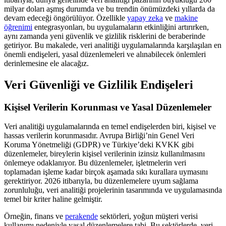
milyar doları aşmış durumda ve bu trendin önümüzdeki yıllarda da
devam edeceği öngörülüyor. Özellikle
yapay zeka
ve
makine
öğrenimi
entegrasyonları, bu uygulamaların etkinliğini artırırken,
aynı zamanda yeni güvenlik ve gizlilik risklerini de beraberinde
getiriyor. Bu makalede, veri analitiği uygulamalarında karşılaşılan en
önemli endişeleri, yasal düzenlemeleri ve alınabilecek önlemleri
derinlemesine ele alacağız.
Veri Güvenliği ve Gizlilik Endişeleri
Kişisel Verilerin Korunması ve Yasal Düzenlemeler
Veri analitiği uygulamalarında en temel endişelerden biri, kişisel ve
hassas verilerin korunmasıdır. Avrupa Birliği’nin Genel Veri
Koruma Yönetmeliği (GDPR) ve Türkiye’deki KVKK gibi
düzenlemeler, bireylerin kişisel verilerinin izinsiz kullanılmasını
önlemeye odaklanıyor. Bu düzenlemeler, işletmelerin veri
toplamadan işleme kadar birçok aşamada sıkı kurallara uymasını
gerektiriyor. 2026 itibarıyla, bu düzenlemelere uyum sağlama
zorunluluğu, veri analitiği projelerinin tasarımında ve uygulamasında
temel bir kriter haline gelmiştir.
Örneğin, finans ve
perakende
sektörleri, yoğun müşteri verisi
kullanımı nedeniyle yasal düzenlemelere tabi. Bu sektörlerde, veri