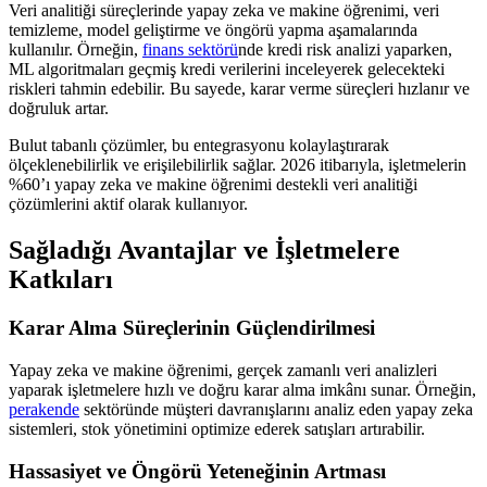
Veri analitiği süreçlerinde yapay zeka ve makine öğrenimi, veri
temizleme, model geliştirme ve öngörü yapma aşamalarında
kullanılır. Örneğin,
finans sektörü
nde kredi risk analizi yaparken,
ML algoritmaları geçmiş kredi verilerini inceleyerek gelecekteki
riskleri tahmin edebilir. Bu sayede, karar verme süreçleri hızlanır ve
doğruluk artar.
Bulut tabanlı çözümler, bu entegrasyonu kolaylaştırarak
ölçeklenebilirlik ve erişilebilirlik sağlar. 2026 itibarıyla, işletmelerin
%60’ı yapay zeka ve makine öğrenimi destekli veri analitiği
çözümlerini aktif olarak kullanıyor.
Sağladığı Avantajlar ve İşletmelere
Katkıları
Karar Alma Süreçlerinin Güçlendirilmesi
Yapay zeka ve makine öğrenimi, gerçek zamanlı veri analizleri
yaparak işletmelere hızlı ve doğru karar alma imkânı sunar. Örneğin,
perakende
sektöründe müşteri davranışlarını analiz eden yapay zeka
sistemleri, stok yönetimini optimize ederek satışları artırabilir.
Hassasiyet ve Öngörü Yeteneğinin Artması