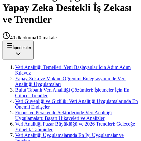
Yapay Zeka Destekli İş Zekası
ve Trendler
40
dk okuma
10
makale
İçindekiler
Veri Analitiği Temelleri: Yeni Başlayanlar İçin Adım Adım
Kılavuz
Yapay Zeka ve Makine Öğrenimi Entegrasyonu ile Veri
Analitiği Uygulamaları
Bulut Tabanlı Veri Analitiği Çözümleri: İşletmeler İçin En
Güncel Trendler
Veri Güvenliği ve Gizlilik: Veri Analitiği Uygulamalarında En
Önemli Endişeler
Finans ve Perakende Sektörlerinde Veri Analitiği
Uygulamaları: Başarı Hikayeleri ve Analizler
Veri Analitiği Pazar Büyüklüğü ve 2026 Trendleri: Geleceğe
Yönelik Tahminler
Veri Analitiği Uygulamalarında En İyi Uygulamalar ve
İpuçları