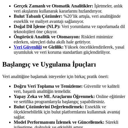
Gerçek Zamanlı ve Otomatik Analitikler:
İşletmeler, anlık
veri akışlarını kullanarak kararlarını hızlandırıyor.
Bulut Tabanlı Çözümler:
%20’lik artışla, veri analitiğinde
esneklik ve maliyet avantajı sağlanıyor.
Doğal Dil İşleme (NLP):
Veri yorumlama ve raporlamada dil
teknolojileri öne çıkıyor.
Öngörücü Analitik ve Otomasyon:
Riskleri minimize
ederken, süreçleri daha akıllı hale getiriyor.
Veri Güvenliği
ve Gizlilik:
Yüksek önceliklendirilerek, yasal
uyumluluk ve veri koruma standartları güçlendiriliyor.
Başlangıç ve Uygulama İpuçları
Veri analitiğine başlamak isteyenler için birkaç pratik öneri:
Doğru Veri Toplama ve Temizleme:
Güvenilir ve kaliteli
veri, başarılı analitiğin temelidir.
Yapay Zeka ve ML Araçlarını Öğrenmek:
Online eğitimler
ve sertifika programlarıyla başlangıç yapabilirsiniz.
Bulut Çözümlerini Değerlendirmek:
Esneklik ve
ölçeklenebilirlik için bulut platformlarını kullanmak avantaj
sağlar.
Model Performansını İzlemek ve Güncellemek:
Sürekli
iyileştirme, doğruluk ve etkinliği artırır.