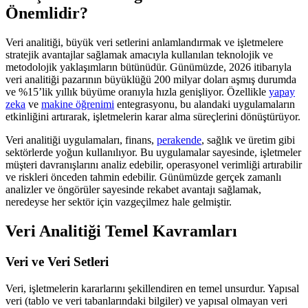
Önemlidir?
Veri analitiği, büyük veri setlerini anlamlandırmak ve işletmelere
stratejik avantajlar sağlamak amacıyla kullanılan teknolojik ve
metodolojik yaklaşımların bütünüdür. Günümüzde, 2026 itibarıyla
veri analitiği pazarının büyüklüğü 200 milyar doları aşmış durumda
ve %15’lik yıllık büyüme oranıyla hızla genişliyor. Özellikle
yapay
zeka
ve
makine öğrenimi
entegrasyonu, bu alandaki uygulamaların
etkinliğini artırarak, işletmelerin karar alma süreçlerini dönüştürüyor.
Veri analitiği uygulamaları, finans,
perakende
, sağlık ve üretim gibi
sektörlerde yoğun kullanılıyor. Bu uygulamalar sayesinde, işletmeler
müşteri davranışlarını analiz edebilir, operasyonel verimliği artırabilir
ve riskleri önceden tahmin edebilir. Günümüzde gerçek zamanlı
analizler ve öngörüler sayesinde rekabet avantajı sağlamak,
neredeyse her sektör için vazgeçilmez hale gelmiştir.
Veri Analitiği Temel Kavramları
Veri ve Veri Setleri
Veri, işletmelerin kararlarını şekillendiren en temel unsurdur. Yapısal
veri (tablo ve veri tabanlarındaki bilgiler) ve yapısal olmayan veri