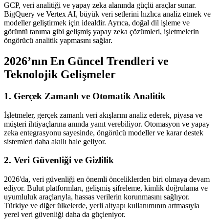
GCP, veri analitiği ve yapay zeka alanında güçlü araçlar sunar.
BigQuery ve Vertex AI, büyük veri setlerini hızlıca analiz etmek ve
modeller geliştirmek için idealdir. Ayrıca, doğal dil işleme ve
görüntü tanıma gibi gelişmiş yapay zeka çözümleri, işletmelerin
öngörücü analitik yapmasını sağlar.
2026’nın En Güncel Trendleri ve
Teknolojik Gelişmeler
1. Gerçek Zamanlı ve Otomatik Analitik
İşletmeler, gerçek zamanlı veri akışlarını analiz ederek, piyasa ve
müşteri ihtiyaçlarına anında yanıt verebiliyor. Otomasyon ve yapay
zeka entegrasyonu sayesinde, öngörücü modeller ve karar destek
sistemleri daha akıllı hale geliyor.
2. Veri Güvenliği ve Gizlilik
2026'da, veri güvenliği en önemli önceliklerden biri olmaya devam
ediyor. Bulut platformları, gelişmiş şifreleme, kimlik doğrulama ve
uyumluluk araçlarıyla, hassas verilerin korunmasını sağlıyor.
Türkiye ve diğer ülkelerde, yerli altyapı kullanımının artmasıyla
yerel veri güvenliği daha da güçleniyor.