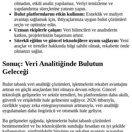
olmadan, etkili analiz yapılamaz. Veriyi temizleme ve
yapılandırma süreçlerine yatırım yapın.
Bulut platformlarını etkin kullanın:
Esneklik ve maliyet
avantajı sağlamak için, ihtiyaçlarınıza uygun bulut çözümleri
seçin ve optimize edin.
Uzman ekiplerle çalışın:
Veri bilimcileri ve analistlerin
katkısı, projelerinizin başarısını artırır.
Sürekli eğitim ve güncel teknolojilere uyum sağlayın:
Yeni
araçlar ve trendler hakkında bilgi sahibi olmak, rekabette önde
olmanızı sağlar.
Sonuç: Veri Analitiğinde Bulutun
Geleceği
Bulut tabanlı veri analitiği çözümleri, işletmelerin rekabet avantajını
artıran en güçlü araçlardan biri olmaya devam ediyor. Güncel
teknolojik gelişmeler ve sektör trendleri, bu platformların daha akıllı,
güvenli ve erişilebilir hale gelmesini sağlıyor. 2026 itibarıyla,
özellikle yapay zeka entegrasyonunun artmasıyla, veri analitiği
uygulamaları daha öngörücü ve otomatik hale geliyor.
Bu gelişmeler ışığında, işletmelerin bulut tabanlı çözümleri
benimsemeleri ve bu teknolojilerin sunduğu fırsatları en iyi şekilde
kullanmaları, sürdürülebilir büyüme ve rekabet avantajı açısından