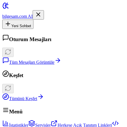
bilgesam.com AI
Yeni Sohbet
Oturum Mesajları
Tüm Mesajları Görüntüle
Keşfet
Tümünü Keşfet
Menü
İstatistikler
Servisler
Herkese Açık Tanıtım Linkleri