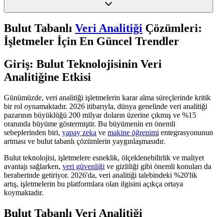
Bulut Tabanlı
Veri Analitiği
Çözümleri:
İşletmeler İçin En Güncel Trendler
Giriş: Bulut Teknolojisinin Veri
Analitiğine Etkisi
Günümüzde, veri analitiği işletmelerin karar alma süreçlerinde kritik
bir rol oynamaktadır. 2026 itibarıyla, dünya genelinde veri analitiği
pazarının büyüklüğü 200 milyar doların üzerine çıkmış ve %15
oranında büyüme göstermiştir. Bu büyümenin en önemli
sebeplerinden biri,
yapay zeka
ve
makine öğrenimi
entegrasyonunun
artması ve bulut tabanlı çözümlerin yaygınlaşmasıdır.
Bulut teknolojisi, işletmelere esneklik, ölçeklenebilirlik ve maliyet
avantajı sağlarken,
veri güvenliği
ve gizliliği gibi önemli konuları da
beraberinde getiriyor. 2026'da, veri analitiği talebindeki %20'lik
artış, işletmelerin bu platformlara olan ilgisini açıkça ortaya
koymaktadır.
Bulut Tabanlı Veri Analitiği