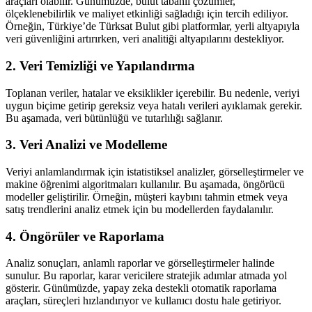
araçları olabilir. Günümüzde, bulut tabanlı çözümler,
ölçeklenebilirlik ve maliyet etkinliği sağladığı için tercih ediliyor.
Örneğin, Türkiye’de Türksat Bulut gibi platformlar, yerli altyapıyla
veri güvenliğini artırırken, veri analitiği altyapılarını destekliyor.
2. Veri Temizliği ve Yapılandırma
Toplanan veriler, hatalar ve eksiklikler içerebilir. Bu nedenle, veriyi
uygun biçime getirip gereksiz veya hatalı verileri ayıklamak gerekir.
Bu aşamada, veri bütünlüğü ve tutarlılığı sağlanır.
3. Veri Analizi ve Modelleme
Veriyi anlamlandırmak için istatistiksel analizler, görselleştirmeler ve
makine öğrenimi algoritmaları kullanılır. Bu aşamada, öngörücü
modeller geliştirilir. Örneğin, müşteri kaybını tahmin etmek veya
satış trendlerini analiz etmek için bu modellerden faydalanılır.
4. Öngörüler ve Raporlama
Analiz sonuçları, anlamlı raporlar ve görselleştirmeler halinde
sunulur. Bu raporlar, karar vericilere stratejik adımlar atmada yol
gösterir. Günümüzde, yapay zeka destekli otomatik raporlama
araçları, süreçleri hızlandırıyor ve kullanıcı dostu hale getiriyor.