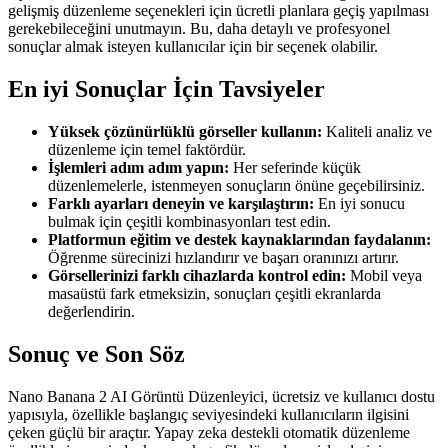
gelişmiş düzenleme seçenekleri için ücretli planlara geçiş yapılması
gerekebileceğini unutmayın. Bu, daha detaylı ve profesyonel
sonuçlar almak isteyen kullanıcılar için bir seçenek olabilir.
En iyi Sonuçlar İçin Tavsiyeler
Yüksek çözünürlüklü görseller kullanın:
Kaliteli analiz ve
düzenleme için temel faktördür.
İşlemleri adım adım yapın:
Her seferinde küçük
düzenlemelerle, istenmeyen sonuçların önüne geçebilirsiniz.
Farklı ayarları deneyin ve karşılaştırın:
En iyi sonucu
bulmak için çeşitli kombinasyonları test edin.
Platformun eğitim ve destek kaynaklarından faydalanın:
Öğrenme sürecinizi hızlandırır ve başarı oranınızı artırır.
Görsellerinizi farklı cihazlarda kontrol edin:
Mobil veya
masaüstü fark etmeksizin, sonuçları çeşitli ekranlarda
değerlendirin.
Sonuç ve Son Söz
Nano Banana 2 AI Görüntü Düzenleyici, ücretsiz ve kullanıcı dostu
yapısıyla, özellikle başlangıç seviyesindeki kullanıcıların ilgisini
çeken güçlü bir araçtır. Yapay zeka destekli otomatik düzenleme