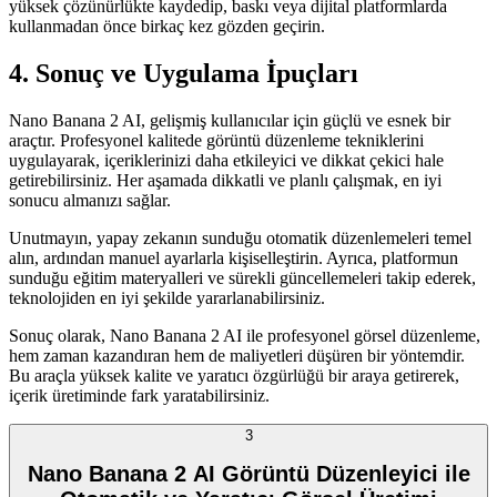
yüksek çözünürlükte kaydedip, baskı veya dijital platformlarda
kullanmadan önce birkaç kez gözden geçirin.
4. Sonuç ve Uygulama İpuçları
Nano Banana 2 AI, gelişmiş kullanıcılar için güçlü ve esnek bir
araçtır. Profesyonel kalitede görüntü düzenleme tekniklerini
uygulayarak, içeriklerinizi daha etkileyici ve dikkat çekici hale
getirebilirsiniz. Her aşamada dikkatli ve planlı çalışmak, en iyi
sonucu almanızı sağlar.
Unutmayın, yapay zekanın sunduğu otomatik düzenlemeleri temel
alın, ardından manuel ayarlarla kişiselleştirin. Ayrıca, platformun
sunduğu eğitim materyalleri ve sürekli güncellemeleri takip ederek,
teknolojiden en iyi şekilde yararlanabilirsiniz.
Sonuç olarak, Nano Banana 2 AI ile profesyonel görsel düzenleme,
hem zaman kazandıran hem de maliyetleri düşüren bir yöntemdir.
Bu araçla yüksek kalite ve yaratıcı özgürlüğü bir araya getirerek,
içerik üretiminde fark yaratabilirsiniz.
3
Nano Banana 2 AI Görüntü Düzenleyici ile