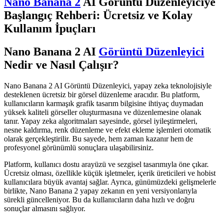
Nano Banana 2
AI Görüntü Düzenleyiciye
Başlangıç Rehberi: Ücretsiz ve Kolay
Kullanım İpuçları
Nano Banana 2 AI
Görüntü Düzenleyici
Nedir ve Nasıl Çalışır?
Nano Banana 2 AI Görüntü Düzenleyici, yapay zeka teknolojisiyle
desteklenen ücretsiz bir görsel düzenleme aracıdır. Bu platform,
kullanıcıların karmaşık grafik tasarım bilgisine ihtiyaç duymadan
yüksek kaliteli görseller oluşturmasına ve düzenlemesine olanak
tanır. Yapay zeka algoritmaları sayesinde, görsel iyileştirmeleri,
nesne kaldırma, renk düzenleme ve efekt ekleme işlemleri otomatik
olarak gerçekleştirilir. Bu sayede, hem zaman kazanır hem de
profesyonel görünümlü sonuçlara ulaşabilirsiniz.
Platform, kullanıcı dostu arayüzü ve sezgisel tasarımıyla öne çıkar.
Ücretsiz olması, özellikle küçük işletmeler, içerik üreticileri ve hobist
kullanıcılara büyük avantaj sağlar. Ayrıca, günümüzdeki gelişmelerle
birlikte, Nano Banana 2 yapay zekanın en yeni versiyonlarıyla
sürekli güncelleniyor. Bu da kullanıcıların daha hızlı ve doğru
sonuçlar almasını sağlıyor.