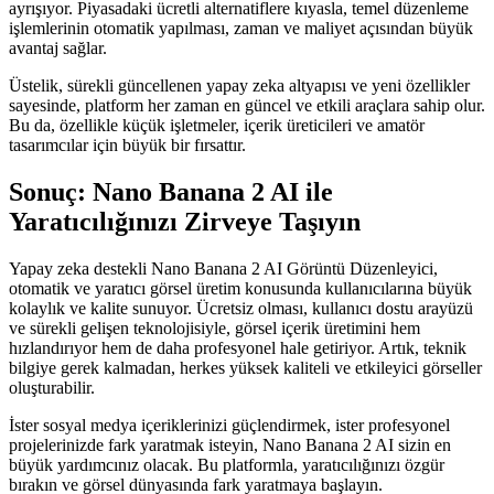
ayrışıyor. Piyasadaki ücretli alternatiflere kıyasla, temel düzenleme
işlemlerinin otomatik yapılması, zaman ve maliyet açısından büyük
avantaj sağlar.
Üstelik, sürekli güncellenen yapay zeka altyapısı ve yeni özellikler
sayesinde, platform her zaman en güncel ve etkili araçlara sahip olur.
Bu da, özellikle küçük işletmeler, içerik üreticileri ve amatör
tasarımcılar için büyük bir fırsattır.
Sonuç: Nano Banana 2 AI ile
Yaratıcılığınızı Zirveye Taşıyın
Yapay zeka destekli Nano Banana 2 AI Görüntü Düzenleyici,
otomatik ve yaratıcı görsel üretim konusunda kullanıcılarına büyük
kolaylık ve kalite sunuyor. Ücretsiz olması, kullanıcı dostu arayüzü
ve sürekli gelişen teknolojisiyle, görsel içerik üretimini hem
hızlandırıyor hem de daha profesyonel hale getiriyor. Artık, teknik
bilgiye gerek kalmadan, herkes yüksek kaliteli ve etkileyici görseller
oluşturabilir.
İster sosyal medya içeriklerinizi güçlendirmek, ister profesyonel
projelerinizde fark yaratmak isteyin, Nano Banana 2 AI sizin en
büyük yardımcınız olacak. Bu platformla, yaratıcılığınızı özgür
bırakın ve görsel dünyasında fark yaratmaya başlayın.