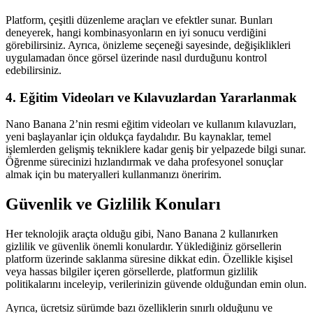
Platform, çeşitli düzenleme araçları ve efektler sunar. Bunları
deneyerek, hangi kombinasyonların en iyi sonucu verdiğini
görebilirsiniz. Ayrıca, önizleme seçeneği sayesinde, değişiklikleri
uygulamadan önce görsel üzerinde nasıl durduğunu kontrol
edebilirsiniz.
4. Eğitim Videoları ve Kılavuzlardan Yararlanmak
Nano Banana 2’nin resmi eğitim videoları ve kullanım kılavuzları,
yeni başlayanlar için oldukça faydalıdır. Bu kaynaklar, temel
işlemlerden gelişmiş tekniklere kadar geniş bir yelpazede bilgi sunar.
Öğrenme sürecinizi hızlandırmak ve daha profesyonel sonuçlar
almak için bu materyalleri kullanmanızı öneririm.
Güvenlik ve Gizlilik Konuları
Her teknolojik araçta olduğu gibi, Nano Banana 2 kullanırken
gizlilik ve güvenlik önemli konulardır. Yüklediğiniz görsellerin
platform üzerinde saklanma süresine dikkat edin. Özellikle kişisel
veya hassas bilgiler içeren görsellerde, platformun gizlilik
politikalarını inceleyip, verilerinizin güvende olduğundan emin olun.
Ayrıca, ücretsiz sürümde bazı özelliklerin sınırlı olduğunu ve