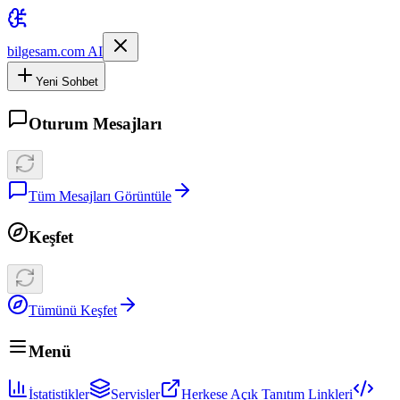
bilgesam.com AI
Yeni Sohbet
Oturum Mesajları
Tüm Mesajları Görüntüle
Keşfet
Tümünü Keşfet
Menü
İstatistikler
Servisler
Herkese Açık Tanıtım Linkleri