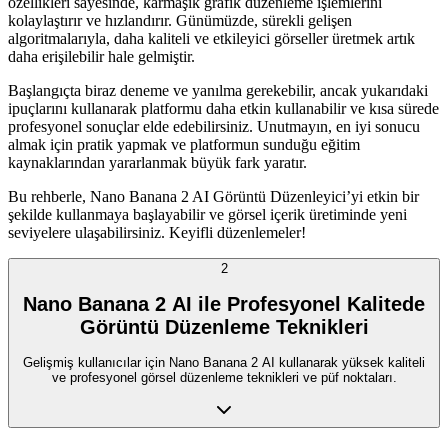
özellikleri sayesinde, karmaşık grafik düzenleme işlemlerini
kolaylaştırır ve hızlandırır. Günümüzde, sürekli gelişen
algoritmalarıyla, daha kaliteli ve etkileyici görseller üretmek artık
daha erişilebilir hale gelmiştir.
Başlangıçta biraz deneme ve yanılma gerekebilir, ancak yukarıdaki
ipuçlarını kullanarak platformu daha etkin kullanabilir ve kısa sürede
profesyonel sonuçlar elde edebilirsiniz. Unutmayın, en iyi sonucu
almak için pratik yapmak ve platformun sunduğu eğitim
kaynaklarından yararlanmak büyük fark yaratır.
Bu rehberle, Nano Banana 2 AI Görüntü Düzenleyici’yi etkin bir
şekilde kullanmaya başlayabilir ve görsel içerik üretiminde yeni
seviyelere ulaşabilirsiniz. Keyifli düzenlemeler!
2
Nano Banana 2 AI ile Profesyonel Kalitede
Görüntü Düzenleme Teknikleri
Gelişmiş kullanıcılar için Nano Banana 2 AI kullanarak yüksek kaliteli
ve profesyonel görsel düzenleme teknikleri ve püf noktaları.