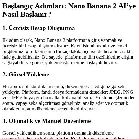
Başlangıç Adımları: Nano Banana 2 AI’ye
Nasıl Başlanır?
1. Ücretsiz Hesap Oluşturma
İlk adım olarak, Nano Banana 2 platformuna giriş yapmalı ve
ücretsiz bir hesap oluşturmalısınız. Kayıt işlemi hızlıdır ve temel
bilgilerinizi girdikten sonra birkaç dakika içerisinde hesabınızı aktif
hale getirebilirsiniz. Bu sayede, platformun tüm özelliklerine erişim
sağlayabilir ve görsel yükleme işlemlerine başlayabilirsiniz.
2. Görsel Yükleme
Hesabınızı oluşturduktan sonra, düzenlemek istediğiniz görseli
yükleyin. Platform, farklı dosya formatlarını destekler; JPEG, PNG
ve TIFF gibi yaygın formatlar kullanabilirsiniz. Yükleme işleminden
sonra, yapay zeka algoritması görselinizi analiz eder ve otomatik
olarak en uygun düzenleme seçeneklerini sunar.
3. Otomatik ve Manuel Düzenleme
Görsel yüklendikten sonra, platform otomatik düzenleme
seçenekleriyle size kolaylık sağlar. Renk düzeni, nesne kaldırma,