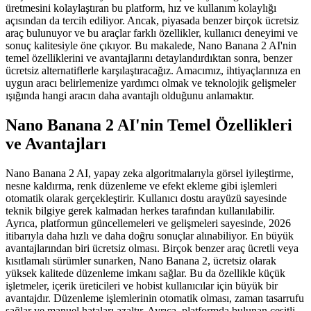
üretmesini kolaylaştıran bu platform, hız ve kullanım kolaylığı
açısından da tercih ediliyor. Ancak, piyasada benzer birçok ücretsiz
araç bulunuyor ve bu araçlar farklı özellikler, kullanıcı deneyimi ve
sonuç kalitesiyle öne çıkıyor. Bu makalede, Nano Banana 2 AI'nin
temel özelliklerini ve avantajlarını detaylandırdıktan sonra, benzer
ücretsiz alternatiflerle karşılaştıracağız. Amacımız, ihtiyaçlarınıza en
uygun aracı belirlemenize yardımcı olmak ve teknolojik gelişmeler
ışığında hangi aracın daha avantajlı olduğunu anlamaktır.
Nano Banana 2 AI'nin Temel Özellikleri
ve Avantajları
Nano Banana 2 AI, yapay zeka algoritmalarıyla görsel iyileştirme,
nesne kaldırma, renk düzenleme ve efekt ekleme gibi işlemleri
otomatik olarak gerçekleştirir. Kullanıcı dostu arayüzü sayesinde
teknik bilgiye gerek kalmadan herkes tarafından kullanılabilir.
Ayrıca, platformun güncellemeleri ve gelişmeleri sayesinde, 2026
itibarıyla daha hızlı ve daha doğru sonuçlar alınabiliyor. En büyük
avantajlarından biri ücretsiz olması. Birçok benzer araç ücretli veya
kısıtlamalı sürümler sunarken, Nano Banana 2, ücretsiz olarak
yüksek kalitede düzenleme imkanı sağlar. Bu da özellikle küçük
işletmeler, içerik üreticileri ve hobist kullanıcılar için büyük bir
avantajdır. Düzenleme işlemlerinin otomatik olması, zaman tasarrufu
sağlar ve manuel hataları azaltır. Ayrıca, platformda bulunan çeşitli