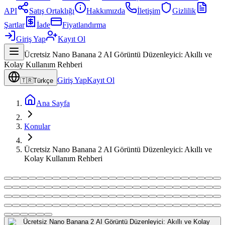
API
Satış Ortaklığı
Hakkımızda
İletişim
Gizlilik
Şartlar
İade
Fiyatlandırma
Giriş Yap
Kayıt Ol
Ücretsiz Nano Banana 2 AI Görüntü Düzenleyici: Akıllı ve
Kolay Kullanım Rehberi
Giriş Yap
Kayıt Ol
🇹🇷
Türkçe
Ana Sayfa
Konular
Ücretsiz Nano Banana 2 AI Görüntü Düzenleyici: Akıllı ve
Kolay Kullanım Rehberi