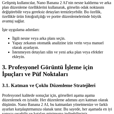
Gelişmiş kullanıcılar, Nano Banana 2 AI’nin nesne kaldırma ve arka
plan düzenleme özelliklerini kullanarak, görselin odak noktasını
değiştirebilir veya gereksiz detayları temizleyebilir. Bu özellik,
özellikle ürün fotoğrafçılığı ve portre düzenlemelerinde büyük
avantaj sağlar.
İşte uygulama adımları:
İlgili nesne veya arka planı seçin.
Yapay zekanın otomatik analizine izin verin veya manuel
olarak ayarlayın.
İstenmeyen detayları silin ve yeni arka plan veya efektler
ekleyin.
3. Profesyonel Görüntü İşleme için
İpuçları ve Püf Noktaları
3.1. Katman ve Çoklu Düzenleme Stratejileri
Profesyonel kalitede sonuçlar için, görselleri aşama aşama
düzenlemek en iyisidir. Her düzenleme adımını ayrı katman olarak
düşünün. Nano Banana 2 AI, bu katmanları yönetmenize ve farklı
ayarları karşılaştırmanıza olanak tanır. Bu sayede, her aşamada en iyi
sonucu seçebilir ve hataları minimuma indirebilirsiniz.