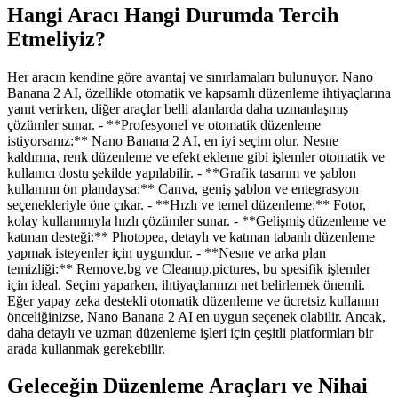
Hangi Aracı Hangi Durumda Tercih
Etmeliyiz?
Her aracın kendine göre avantaj ve sınırlamaları bulunuyor. Nano
Banana 2 AI, özellikle otomatik ve kapsamlı düzenleme ihtiyaçlarına
yanıt verirken, diğer araçlar belli alanlarda daha uzmanlaşmış
çözümler sunar. - **Profesyonel ve otomatik düzenleme
istiyorsanız:** Nano Banana 2 AI, en iyi seçim olur. Nesne
kaldırma, renk düzenleme ve efekt ekleme gibi işlemler otomatik ve
kullanıcı dostu şekilde yapılabilir. - **Grafik tasarım ve şablon
kullanımı ön plandaysa:** Canva, geniş şablon ve entegrasyon
seçenekleriyle öne çıkar. - **Hızlı ve temel düzenleme:** Fotor,
kolay kullanımıyla hızlı çözümler sunar. - **Gelişmiş düzenleme ve
katman desteği:** Photopea, detaylı ve katman tabanlı düzenleme
yapmak isteyenler için uygundur. - **Nesne ve arka plan
temizliği:** Remove.bg ve Cleanup.pictures, bu spesifik işlemler
için ideal. Seçim yaparken, ihtiyaçlarınızı net belirlemek önemli.
Eğer yapay zeka destekli otomatik düzenleme ve ücretsiz kullanım
önceliğinizse, Nano Banana 2 AI en uygun seçenek olabilir. Ancak,
daha detaylı ve uzman düzenleme işleri için çeşitli platformları bir
arada kullanmak gerekebilir.
Geleceğin Düzenleme Araçları ve Nihai