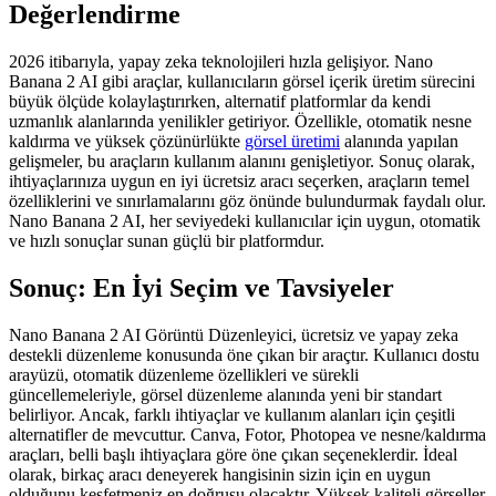
Değerlendirme
2026 itibarıyla, yapay zeka teknolojileri hızla gelişiyor. Nano
Banana 2 AI gibi araçlar, kullanıcıların görsel içerik üretim sürecini
büyük ölçüde kolaylaştırırken, alternatif platformlar da kendi
uzmanlık alanlarında yenilikler getiriyor. Özellikle, otomatik nesne
kaldırma ve yüksek çözünürlükte
görsel üretimi
alanında yapılan
gelişmeler, bu araçların kullanım alanını genişletiyor. Sonuç olarak,
ihtiyaçlarınıza uygun en iyi ücretsiz aracı seçerken, araçların temel
özelliklerini ve sınırlamalarını göz önünde bulundurmak faydalı olur.
Nano Banana 2 AI, her seviyedeki kullanıcılar için uygun, otomatik
ve hızlı sonuçlar sunan güçlü bir platformdur.
Sonuç: En İyi Seçim ve Tavsiyeler
Nano Banana 2 AI Görüntü Düzenleyici, ücretsiz ve yapay zeka
destekli düzenleme konusunda öne çıkan bir araçtır. Kullanıcı dostu
arayüzü, otomatik düzenleme özellikleri ve sürekli
güncellemeleriyle, görsel düzenleme alanında yeni bir standart
belirliyor. Ancak, farklı ihtiyaçlar ve kullanım alanları için çeşitli
alternatifler de mevcuttur. Canva, Fotor, Photopea ve nesne/kaldırma
araçları, belli başlı ihtiyaçlara göre öne çıkan seçeneklerdir. İdeal
olarak, birkaç aracı deneyerek hangisinin sizin için en uygun
olduğunu keşfetmeniz en doğrusu olacaktır. Yüksek kaliteli görseller