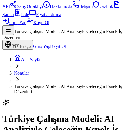
API
Satış Ortaklığı
Hakkımızda
İletişim
Gizlilik
Şartlar
İade
Fiyatlandırma
Giriş Yap
Kayıt Ol
Türkiye Çalışma Modeli: AI Analiziyle Geleceğin Esnek İş
Düzenleri
Giriş Yap
Kayıt Ol
🇹🇷
Türkçe
Ana Sayfa
Konular
Türkiye Çalışma Modeli: AI Analiziyle Geleceğin Esnek İş
Düzenleri
Türkiye Çalışma Modeli: AI
Analiziyle Geleceğin Esnek İş