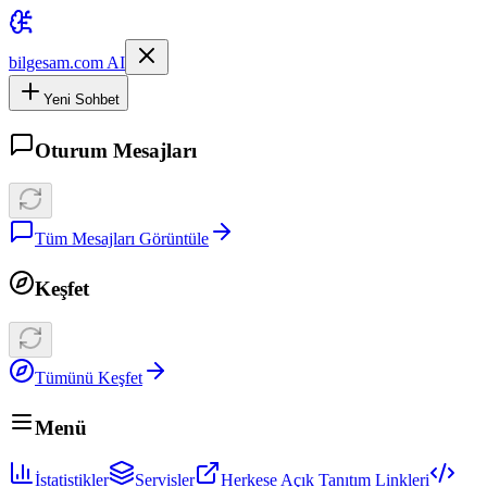
bilgesam.com AI
Yeni Sohbet
Oturum Mesajları
Tüm Mesajları Görüntüle
Keşfet
Tümünü Keşfet
Menü
İstatistikler
Servisler
Herkese Açık Tanıtım Linkleri