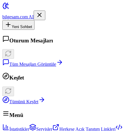
bilgesam.com AI
Yeni Sohbet
Oturum Mesajları
Tüm Mesajları Görüntüle
Keşfet
Tümünü Keşfet
Menü
İstatistikler
Servisler
Herkese Açık Tanıtım Linkleri