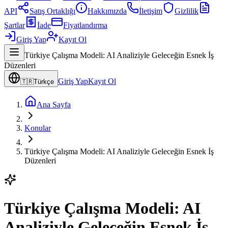
API
Satış Ortaklığı
Hakkımızda
İletişim
Gizlilik
Şartlar
İade
Fiyatlandırma
Giriş Yap
Kayıt Ol
Türkiye Çalışma Modeli: AI Analiziyle Geleceğin Esnek İş
Düzenleri
Giriş Yap
Kayıt Ol
🇹🇷
Türkçe
Ana Sayfa
Konular
Türkiye Çalışma Modeli: AI Analiziyle Geleceğin Esnek İş
Düzenleri
Türkiye Çalışma Modeli: AI
Analiziyle Geleceğin Esnek İş