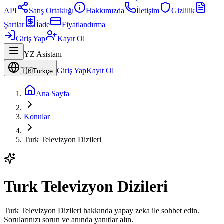
API
Satış Ortaklığı
Hakkımızda
İletişim
Gizlilik
Şartlar
İade
Fiyatlandırma
Giriş Yap
Kayıt Ol
YZ Asistanı
Giriş Yap
Kayıt Ol
🇹🇷
Türkçe
Ana Sayfa
Konular
Turk Televizyon Dizileri
Turk Televizyon Dizileri
Turk Televizyon Dizileri hakkında yapay zeka ile sohbet edin.
Sorularınızı sorun ve anında yanıtlar alın.