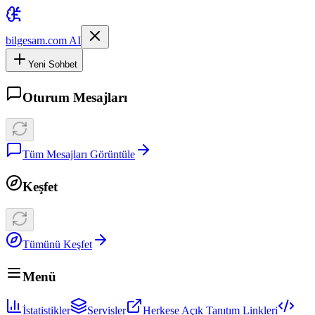
bilgesam.com AI
Yeni Sohbet
Oturum Mesajları
Tüm Mesajları Görüntüle
Keşfet
Tümünü Keşfet
Menü
İstatistikler
Servisler
Herkese Açık Tanıtım Linkleri