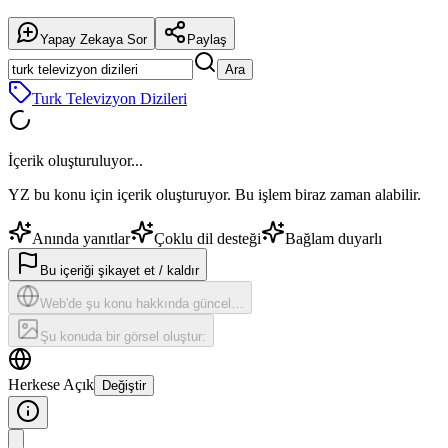
Yapay Zekaya Sor
Paylaş
Ara
Turk Televizyon Dizileri
İçerik oluşturuluyor...
YZ bu konu için içerik oluşturuyor. Bu işlem biraz zaman alabilir.
Anında yanıtlar
Çoklu dil desteği
Bağlam duyarlı
Bu içeriği şikayet et / kaldır
Web'de şu konu hakkında güncel…
Şu konuda bir görsel oluştur:
Herkese Açık
Değiştir