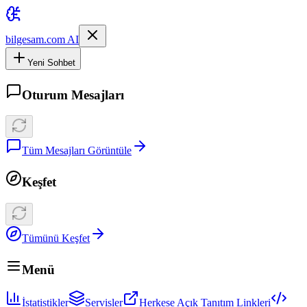
bilgesam.com AI
Yeni Sohbet
Oturum Mesajları
Tüm Mesajları Görüntüle
Keşfet
Tümünü Keşfet
Menü
İstatistikler
Servisler
Herkese Açık Tanıtım Linkleri