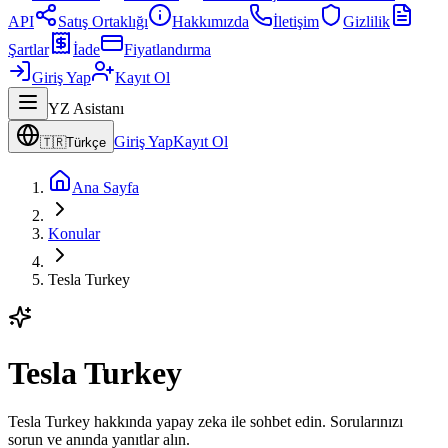
API
Satış Ortaklığı
Hakkımızda
İletişim
Gizlilik
Şartlar
İade
Fiyatlandırma
Giriş Yap
Kayıt Ol
YZ Asistanı
Giriş Yap
Kayıt Ol
🇹🇷
Türkçe
Ana Sayfa
Konular
Tesla Turkey
Tesla Turkey
Tesla Turkey hakkında yapay zeka ile sohbet edin. Sorularınızı
sorun ve anında yanıtlar alın.