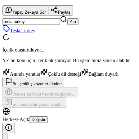
Yapay Zekaya Sor
Paylaş
Ara
Tesla Turkey
İçerik oluşturuluyor...
YZ bu konu için içerik oluşturuyor. Bu işlem biraz zaman alabilir.
Anında yanıtlar
Çoklu dil desteği
Bağlam duyarlı
Bu içeriği şikayet et / kaldır
Web'de şu konu hakkında güncel…
Şu konuda bir görsel oluştur:
Herkese Açık
Değiştir