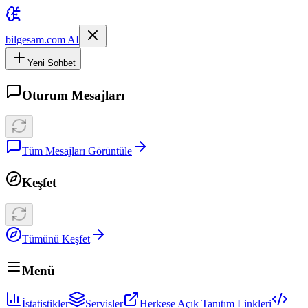
bilgesam.com AI
Yeni Sohbet
Oturum Mesajları
Tüm Mesajları Görüntüle
Keşfet
Tümünü Keşfet
Menü
İstatistikler
Servisler
Herkese Açık Tanıtım Linkleri