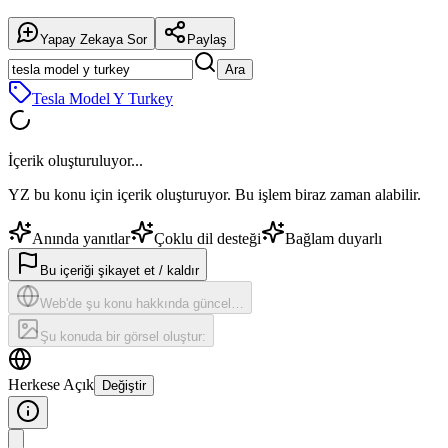
Yapay Zekaya Sor
Paylaş
Ara
Tesla Model Y Turkey
İçerik oluşturuluyor...
YZ bu konu için içerik oluşturuyor. Bu işlem biraz zaman alabilir.
Anında yanıtlar
Çoklu dil desteği
Bağlam duyarlı
Bu içeriği şikayet et / kaldır
Web'de şu konu hakkında güncel…
Şu konuda bir görsel oluştur:
Herkese Açık
Değiştir