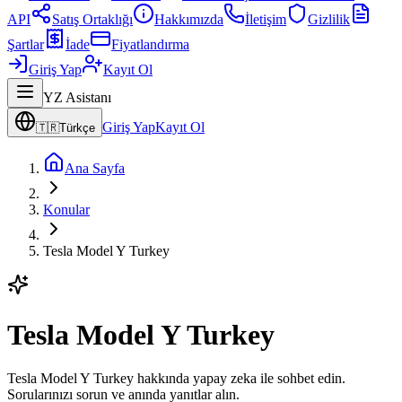
API
Satış Ortaklığı
Hakkımızda
İletişim
Gizlilik
Şartlar
İade
Fiyatlandırma
Giriş Yap
Kayıt Ol
YZ Asistanı
Giriş Yap
Kayıt Ol
🇹🇷
Türkçe
Ana Sayfa
Konular
Tesla Model Y Turkey
Tesla Model Y Turkey
Tesla Model Y Turkey hakkında yapay zeka ile sohbet edin.
Sorularınızı sorun ve anında yanıtlar alın.