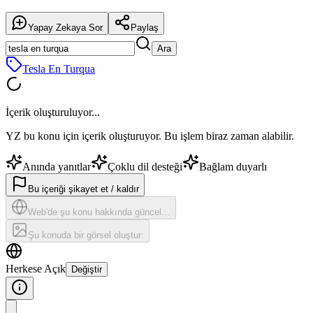
Yapay Zekaya Sor
Paylaş
Ara
Tesla En Turqua
İçerik oluşturuluyor...
YZ bu konu için içerik oluşturuyor. Bu işlem biraz zaman alabilir.
Anında yanıtlar
Çoklu dil desteği
Bağlam duyarlı
Bu içeriği şikayet et / kaldır
Web'de şu konu hakkında güncel…
Şu konuda bir görsel oluştur:
Herkese Açık
Değiştir