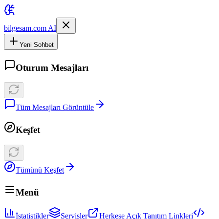
bilgesam.com AI
Yeni Sohbet
Oturum Mesajları
Tüm Mesajları Görüntüle
Keşfet
Tümünü Keşfet
Menü
İstatistikler
Servisler
Herkese Açık Tanıtım Linkleri