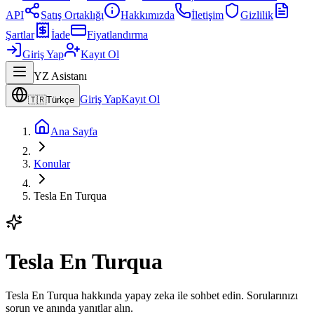
API
Satış Ortaklığı
Hakkımızda
İletişim
Gizlilik
Şartlar
İade
Fiyatlandırma
Giriş Yap
Kayıt Ol
YZ Asistanı
Giriş Yap
Kayıt Ol
🇹🇷
Türkçe
Ana Sayfa
Konular
Tesla En Turqua
Tesla En Turqua
Tesla En Turqua hakkında yapay zeka ile sohbet edin. Sorularınızı
sorun ve anında yanıtlar alın.