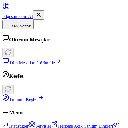
bilgesam.com AI
Yeni Sohbet
Oturum Mesajları
Tüm Mesajları Görüntüle
Keşfet
Tümünü Keşfet
Menü
İstatistikler
Servisler
Herkese Açık Tanıtım Linkleri