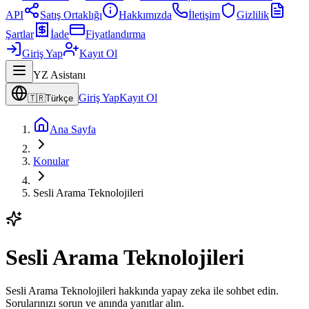
API
Satış Ortaklığı
Hakkımızda
İletişim
Gizlilik
Şartlar
İade
Fiyatlandırma
Giriş Yap
Kayıt Ol
YZ Asistanı
Giriş Yap
Kayıt Ol
🇹🇷
Türkçe
Ana Sayfa
Konular
Sesli Arama Teknolojileri
Sesli Arama Teknolojileri
Sesli Arama Teknolojileri hakkında yapay zeka ile sohbet edin.
Sorularınızı sorun ve anında yanıtlar alın.