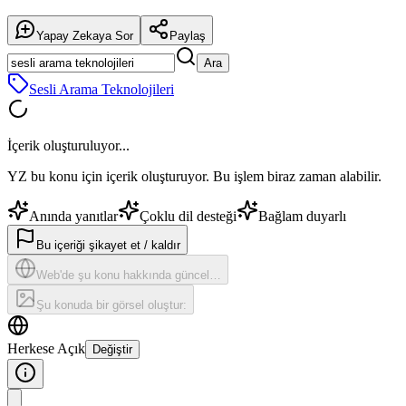
Yapay Zekaya Sor
Paylaş
Ara
Sesli Arama Teknolojileri
İçerik oluşturuluyor...
YZ bu konu için içerik oluşturuyor. Bu işlem biraz zaman alabilir.
Anında yanıtlar
Çoklu dil desteği
Bağlam duyarlı
Bu içeriği şikayet et / kaldır
Web'de şu konu hakkında güncel…
Şu konuda bir görsel oluştur:
Herkese Açık
Değiştir