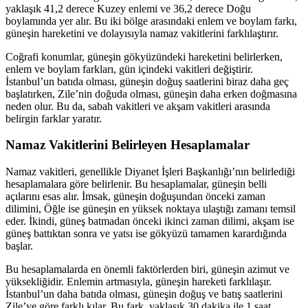
yaklaşık 41,2 derece Kuzey enlemi ve 36,2 derece Doğu
boylamında yer alır. Bu iki bölge arasındaki enlem ve boylam farkı,
güneşin hareketini ve dolayısıyla namaz vakitlerini farklılaştırır.
Coğrafi konumlar, güneşin gökyüzündeki hareketini belirlerken,
enlem ve boylam farkları, gün içindeki vakitleri değiştirir.
İstanbul’un batıda olması, güneşin doğuş saatlerini biraz daha geç
başlatırken, Zile’nin doğuda olması, güneşin daha erken doğmasına
neden olur. Bu da, sabah vakitleri ve akşam vakitleri arasında
belirgin farklar yaratır.
Namaz Vakitlerini Belirleyen Hesaplamalar
Namaz vakitleri, genellikle Diyanet İşleri Başkanlığı’nın belirlediği
hesaplamalara göre belirlenir. Bu hesaplamalar, güneşin belli
açılarını esas alır. İmsak, güneşin doğuşundan önceki zaman
dilimini, Öğle ise güneşin en yüksek noktaya ulaştığı zamanı temsil
eder. İkindi, güneş batmadan önceki ikinci zaman dilimi, akşam ise
güneş battıktan sonra ve yatsı ise gökyüzü tamamen karardığında
başlar.
Bu hesaplamalarda en önemli faktörlerden biri, güneşin azimut ve
yüksekliğidir. Enlemin artmasıyla, güneşin hareketi farklılaşır.
İstanbul’un daha batıda olması, güneşin doğuş ve batış saatlerini
Zile’ye göre farklı kılar. Bu fark, yaklaşık 30 dakika ile 1 saat