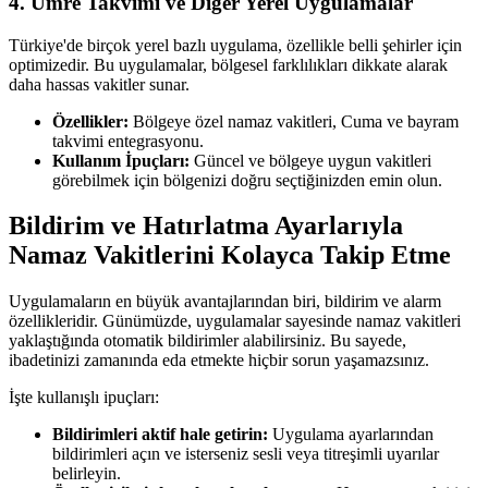
4. Umre Takvimi ve Diğer Yerel Uygulamalar
Türkiye'de birçok yerel bazlı uygulama, özellikle belli şehirler için
optimizedir. Bu uygulamalar, bölgesel farklılıkları dikkate alarak
daha hassas vakitler sunar.
Özellikler:
Bölgeye özel namaz vakitleri, Cuma ve bayram
takvimi entegrasyonu.
Kullanım İpuçları:
Güncel ve bölgeye uygun vakitleri
görebilmek için bölgenizi doğru seçtiğinizden emin olun.
Bildirim ve Hatırlatma Ayarlarıyla
Namaz Vakitlerini Kolayca Takip Etme
Uygulamaların en büyük avantajlarından biri, bildirim ve alarm
özellikleridir. Günümüzde, uygulamalar sayesinde namaz vakitleri
yaklaştığında otomatik bildirimler alabilirsiniz. Bu sayede,
ibadetinizi zamanında eda etmekte hiçbir sorun yaşamazsınız.
İşte kullanışlı ipuçları:
Bildirimleri aktif hale getirin:
Uygulama ayarlarından
bildirimleri açın ve isterseniz sesli veya titreşimli uyarılar
belirleyin.