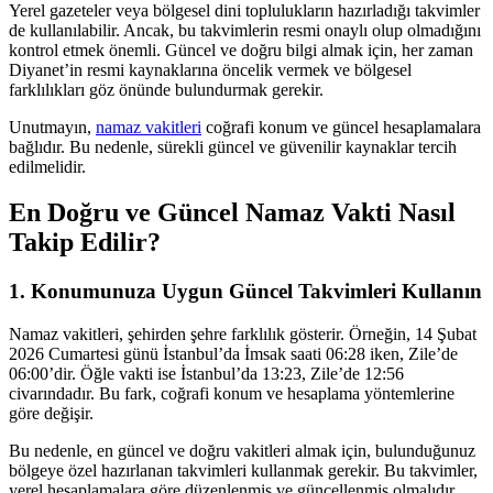
Yerel gazeteler veya bölgesel dini toplulukların hazırladığı takvimler
de kullanılabilir. Ancak, bu takvimlerin resmi onaylı olup olmadığını
kontrol etmek önemli. Güncel ve doğru bilgi almak için, her zaman
Diyanet’in resmi kaynaklarına öncelik vermek ve bölgesel
farklılıkları göz önünde bulundurmak gerekir.
Unutmayın,
namaz vakitleri
coğrafi konum ve güncel hesaplamalara
bağlıdır. Bu nedenle, sürekli güncel ve güvenilir kaynaklar tercih
edilmelidir.
En Doğru ve Güncel Namaz Vakti Nasıl
Takip Edilir?
1. Konumunuza Uygun Güncel Takvimleri Kullanın
Namaz vakitleri, şehirden şehre farklılık gösterir. Örneğin, 14 Şubat
2026 Cumartesi günü İstanbul’da İmsak saati 06:28 iken, Zile’de
06:00’dir. Öğle vakti ise İstanbul’da 13:23, Zile’de 12:56
civarındadır. Bu fark, coğrafi konum ve hesaplama yöntemlerine
göre değişir.
Bu nedenle, en güncel ve doğru vakitleri almak için, bulunduğunuz
bölgeye özel hazırlanan takvimleri kullanmak gerekir. Bu takvimler,
yerel hesaplamalara göre düzenlenmiş ve güncellenmiş olmalıdır.