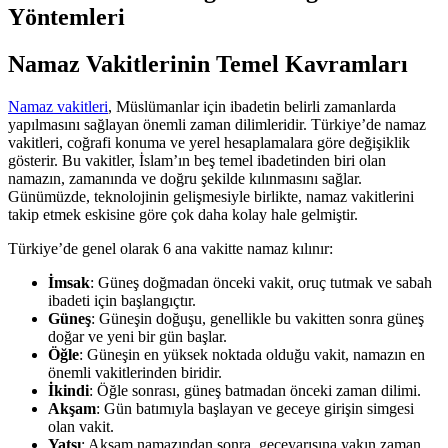
Yöntemleri
Namaz Vakitlerinin Temel Kavramları
Namaz vakitleri
, Müslümanlar için ibadetin belirli zamanlarda
yapılmasını sağlayan önemli zaman dilimleridir. Türkiye’de namaz
vakitleri, coğrafi konuma ve yerel hesaplamalara göre değişiklik
gösterir. Bu vakitler, İslam’ın beş temel ibadetinden biri olan
namazın, zamanında ve doğru şekilde kılınmasını sağlar.
Günümüzde, teknolojinin gelişmesiyle birlikte, namaz vakitlerini
takip etmek eskisine göre çok daha kolay hale gelmiştir.
Türkiye’de genel olarak 6 ana vakitte namaz kılınır:
İmsak
: Güneş doğmadan önceki vakit, oruç tutmak ve sabah
ibadeti için başlangıçtır.
Güneş
: Güneşin doğuşu, genellikle bu vakitten sonra güneş
doğar ve yeni bir gün başlar.
Öğle
: Güneşin en yüksek noktada olduğu vakit, namazın en
önemli vakitlerinden biridir.
İkindi
: Öğle sonrası, güneş batmadan önceki zaman dilimi.
Akşam
: Gün batımıyla başlayan ve geceye girişin simgesi
olan vakit.
Yatsı
: Akşam namazından sonra, geceyarısına yakın zaman.