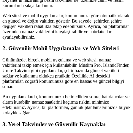
Diyanet’in hazırladığı basılı takvimler de, özellikle cami ve resmi
kurumlarda sıkça kullanılır.
Web sitesi ve mobil uygulamalar, konumunuza göre otomatik olarak
en güncel ve doğru vakitleri gösterir. Bu sayede, şehirden şehire
değişen vakitleri rahatlıkla takip edebilirsiniz. Ayrıca, bu platformlar
üzerinden namaz vakitlerini karşılaştırabilir ve hatırlatıcılar
ayarlayabilirsiniz.
2. Güvenilir Mobil Uygulamalar ve Web Siteleri
Günümüzde, birçok mobil uygulama ve web sitesi, namaz
vakitlerini takip etmek için kullanılabilir. Muslim Pro, IslamicFinder,
Umre Takvimi gibi uygulamalar, şehir bazında güncel vakitleri
sağlar ve kullanımı oldukça pratiktir. Özellikle AI destekli
platformlar, coğrafi konumunuza göre en hassas ve güncel bilgiyi
sunar.
Bu uygulamalarda, konumunuzu belirledikten sonra, hatırlatıcılar ve
alarm kurabilir, namaz saatlerini kaçırma riskini minimize
edebilirsiniz. Ayrıca, bu platformlar, günlük planlamalarınızda büyük
kolaylık sağlar.
3. Yerel Takvimler ve Güvenilir Kaynaklar