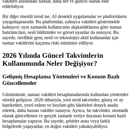
vakitleri arasındaki farklar, daha net ve güncel olarak elde
edilebiliyor.
Bir diğer önemli trend ise, AI destekli uygulamalar ve platformların
yaygınlaşmasıdır. Bu platformlar, yalnızca vakitleri göstermekle
kalmıyor; aynı zamanda kullanıcının alışkanlıklarına göre namaz
hatırlatıcıları, sesli bildirimler ve görsel uyarılar da sunuyor. Bu
sayede, özellikle genç nesil ve teknolojiyi aktif kullananlar için
namaz vakitlerini kaçırma riski minimize ediliyor.
2026 Yılında Güncel Takvimlerin
Kullanımında Neler Değişiyor?
Gelişmiş Hesaplama Yöntemleri ve Konum Bazlı
Güncellemeler
Günümüzde, namaz vakitleri hesaplamalarında kullanılan yöntemler
sürekli gelişiyor. 2026 itibarıyla, yeni nesil takvimler, güneş ve ay
hareketleri, yerel enlem ve boylam gibi faktörleri detaylı analiz
ederek, daha hassas vakitler sunuyor. Ayrıca, bu takvimler, otomatik
olarak güncellenen ve gerçek zamanlı veriye dayanan konum bazlı
hesaplamalar yapıyor. Bu sayede, şehirler arası veya farklı
bölgelerde yaşayanlar, en doğru vakitleri yakalayabiliyor.