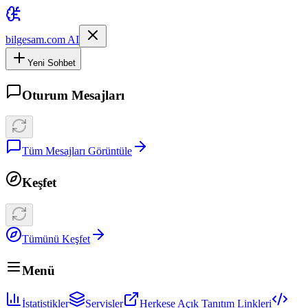
bilgesam.com AI
Yeni Sohbet
Oturum Mesajları
Tüm Mesajları Görüntüle
Keşfet
Tümünü Keşfet
Menü
İstatistikler
Servisler
Herkese Açık Tanıtım Linkleri