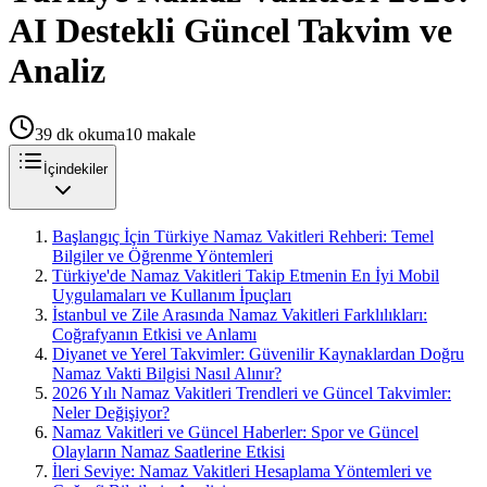
AI Destekli Güncel Takvim ve
Analiz
39
dk okuma
10
makale
İçindekiler
Başlangıç İçin Türkiye Namaz Vakitleri Rehberi: Temel
Bilgiler ve Öğrenme Yöntemleri
Türkiye'de Namaz Vakitleri Takip Etmenin En İyi Mobil
Uygulamaları ve Kullanım İpuçları
İstanbul ve Zile Arasında Namaz Vakitleri Farklılıkları:
Coğrafyanın Etkisi ve Anlamı
Diyanet ve Yerel Takvimler: Güvenilir Kaynaklardan Doğru
Namaz Vakti Bilgisi Nasıl Alınır?
2026 Yılı Namaz Vakitleri Trendleri ve Güncel Takvimler:
Neler Değişiyor?
Namaz Vakitleri ve Güncel Haberler: Spor ve Güncel
Olayların Namaz Saatlerine Etkisi
İleri Seviye: Namaz Vakitleri Hesaplama Yöntemleri ve