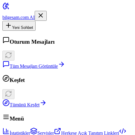
bilgesam.com AI
Yeni Sohbet
Oturum Mesajları
Tüm Mesajları Görüntüle
Keşfet
Tümünü Keşfet
Menü
İstatistikler
Servisler
Herkese Açık Tanıtım Linkleri