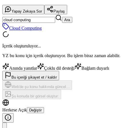
Yapay Zekaya Sor
Paylaş
Ara
Cloud Computing
İçerik oluşturuluyor...
YZ bu konu için içerik oluşturuyor. Bu işlem biraz zaman alabilir.
Anında yanıtlar
Çoklu dil desteği
Bağlam duyarlı
Bu içeriği şikayet et / kaldır
Web'de şu konu hakkında güncel…
Şu konuda bir görsel oluştur:
Herkese Açık
Değiştir