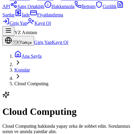
API
Satış Ortaklığı
Hakkımızda
İletişim
Gizlilik
Şartlar
İade
Fiyatlandırma
Giriş Yap
Kayıt Ol
YZ Asistanı
Giriş Yap
Kayıt Ol
🇹🇷
Türkçe
Ana Sayfa
Konular
Cloud Computing
Cloud Computing
Cloud Computing hakkında yapay zeka ile sohbet edin. Sorularınızı
sorun ve anında yanıtlar alın.