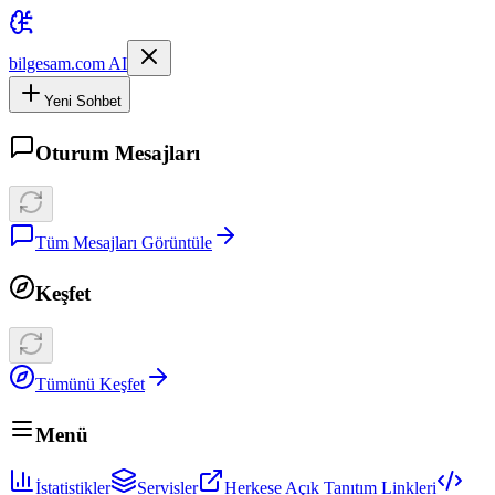
bilgesam.com AI
Yeni Sohbet
Oturum Mesajları
Tüm Mesajları Görüntüle
Keşfet
Tümünü Keşfet
Menü
İstatistikler
Servisler
Herkese Açık Tanıtım Linkleri