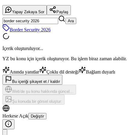
Yapay Zekaya Sor
Paylaş
Ara
Border Security 2026
İçerik oluşturuluyor...
YZ bu konu için içerik oluşturuyor. Bu işlem biraz zaman alabilir.
Anında yanıtlar
Çoklu dil desteği
Bağlam duyarlı
Bu içeriği şikayet et / kaldır
Web'de şu konu hakkında güncel…
Şu konuda bir görsel oluştur:
Herkese Açık
Değiştir