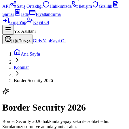
API
Satış Ortaklığı
Hakkımızda
İletişim
Gizlilik
Şartlar
İade
Fiyatlandırma
Giriş Yap
Kayıt Ol
YZ Asistanı
Giriş Yap
Kayıt Ol
🇹🇷
Türkçe
Ana Sayfa
Konular
Border Security 2026
Border Security 2026
Border Security 2026 hakkında yapay zeka ile sohbet edin.
Sorularınızı sorun ve anında yanıtlar alın.