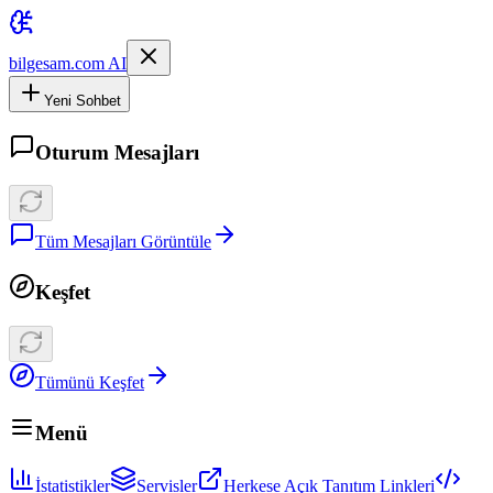
bilgesam.com AI
Yeni Sohbet
Oturum Mesajları
Tüm Mesajları Görüntüle
Keşfet
Tümünü Keşfet
Menü
İstatistikler
Servisler
Herkese Açık Tanıtım Linkleri