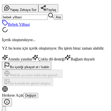
Yapay Zekaya Sor
Paylaş
Ara
Bebek Yilbasi
İçerik oluşturuluyor...
YZ bu konu için içerik oluşturuyor. Bu işlem biraz zaman alabilir.
Anında yanıtlar
Çoklu dil desteği
Bağlam duyarlı
Bu içeriği şikayet et / kaldır
Web'de şu konu hakkında güncel…
Şu konuda bir görsel oluştur:
Herkese Açık
Değiştir