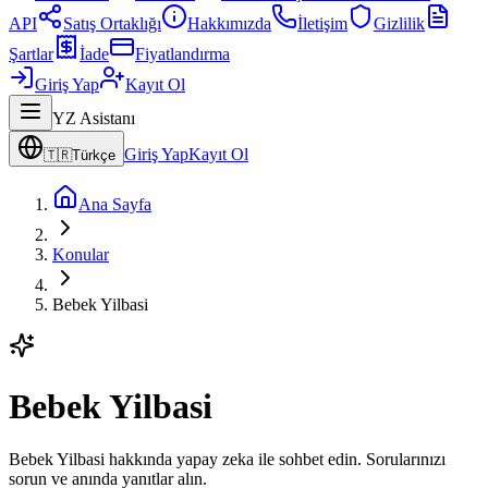
API
Satış Ortaklığı
Hakkımızda
İletişim
Gizlilik
Şartlar
İade
Fiyatlandırma
Giriş Yap
Kayıt Ol
YZ Asistanı
Giriş Yap
Kayıt Ol
🇹🇷
Türkçe
Ana Sayfa
Konular
Bebek Yilbasi
Bebek Yilbasi
Bebek Yilbasi hakkında yapay zeka ile sohbet edin. Sorularınızı
sorun ve anında yanıtlar alın.