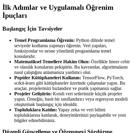
İlk Adımlar ve Uygulamalı Öğrenim
İpuçları
Başlangıç İçin Tavsiyeler
Temel Programlama Öğrenin:
Python dilinde temel
seviyede kodlama yapmayı öğrenin. Veri yapıları,
fonksiyonlar ve nesne yönelimli programlama temel
konularıdır.
Matematiksel Temellere Hakim Olun:
Özellikle lineer cebir
ve olasılık konularını pekiştirin. Bu kavramlar, algoritmaların
nasıl çalıştığını anlamanıza yardımcı olur.
Popüler Kütüphaneleri Kullanın:
TensorFlow, PyTorch,
scikit-learn gibi kütüphaneler üzerinde çalışmalar yapın. Bu
araçlar, projelerinizi hızlandırır ve pratik yapmanızı sağlar.
Projeler Geliştirin:
Kendi veri setlerinizle küçük projeler
yapın. Örneğin, basit bir sınıflandırıcı veya regresyon modeli
oluşturmak başlangıç için idealdir.
Topluluklara Katılın:
Yapay zeka ve veri bilimi
topluluklarına katılarak, deneyimlerinizi paylaşabilir ve yeni
bilgiler edinebilirsiniz.
Düzenli Güncelleme ve Öğrenmeyi Sürdürme