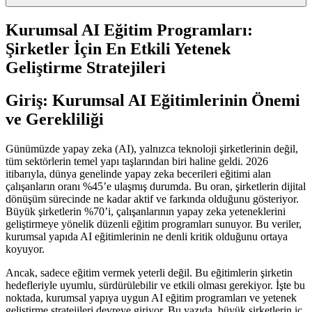
Kurumsal AI Eğitim Programları:
Şirketler İçin En Etkili Yetenek
Geliştirme Stratejileri
Giriş: Kurumsal AI Eğitimlerinin Önemi
ve Gerekliliği
Günümüzde yapay zeka (AI), yalnızca teknoloji şirketlerinin değil,
tüm sektörlerin temel yapı taşlarından biri haline geldi. 2026
itibarıyla, dünya genelinde yapay zeka becerileri eğitimi alan
çalışanların oranı %45’e ulaşmış durumda. Bu oran, şirketlerin dijital
dönüşüm sürecinde ne kadar aktif ve farkında olduğunu gösteriyor.
Büyük şirketlerin %70’i, çalışanlarının yapay zeka yeteneklerini
geliştirmeye yönelik düzenli eğitim programları sunuyor. Bu veriler,
kurumsal yapıda AI eğitimlerinin ne denli kritik olduğunu ortaya
koyuyor.
Ancak, sadece eğitim vermek yeterli değil. Bu eğitimlerin şirketin
hedefleriyle uyumlu, sürdürülebilir ve etkili olması gerekiyor. İşte bu
noktada, kurumsal yapıya uygun AI eğitim programları ve yetenek
geliştirme stratejileri devreye giriyor. Bu yazıda, büyük şirketlerin iç