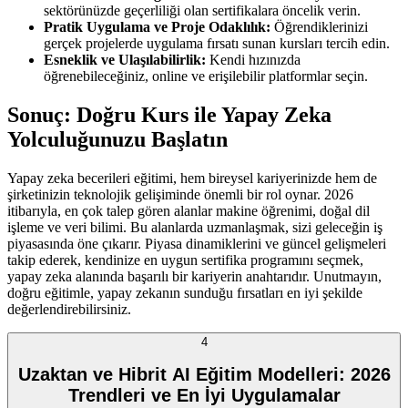
sektörünüzde geçerliliği olan sertifikalara öncelik verin.
Pratik Uygulama ve Proje Odaklılık:
Öğrendiklerinizi
gerçek projelerde uygulama fırsatı sunan kursları tercih edin.
Esneklik ve Ulaşılabilirlik:
Kendi hızınızda
öğrenebileceğiniz, online ve erişilebilir platformlar seçin.
Sonuç: Doğru Kurs ile Yapay Zeka
Yolculuğunuzu Başlatın
Yapay zeka becerileri eğitimi, hem bireysel kariyerinizde hem de
şirketinizin teknolojik gelişiminde önemli bir rol oynar. 2026
itibarıyla, en çok talep gören alanlar makine öğrenimi, doğal dil
işleme ve veri bilimi. Bu alanlarda uzmanlaşmak, sizi geleceğin iş
piyasasında öne çıkarır. Piyasa dinamiklerini ve güncel gelişmeleri
takip ederek, kendinize en uygun sertifika programını seçmek,
yapay zeka alanında başarılı bir kariyerin anahtarıdır. Unutmayın,
doğru eğitimle, yapay zekanın sunduğu fırsatları en iyi şekilde
değerlendirebilirsiniz.
4
Uzaktan ve Hibrit AI Eğitim Modelleri: 2026
Trendleri ve En İyi Uygulamalar