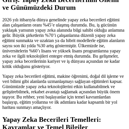
ve Günümüzdeki Durum
2026 yılı itibarıyla dünya genelinde yapay zeka becerileri eğitimi
alan çalışanların oranı %45’e ulaşmış durumda. Bu, iş gücünün
yaklaşık yarısının yapay zeka alanında bilgi sahibi olduğu anlamına
gelir. Büyük şirketlerin %70’i çalışanlarına düzenli yapay zeka
eğitimi sunmakta ve uzaktan ya da hibrit modellerle eğitim alanların
sayısı son iki yılda %30 artış göstermiştir. Ülkemizde ise,
üniversitelerin %60’ı lisans ve yüksek lisans programlarına yapay
zeka ve ilgili teknolojileri entegre etmiş durumda. Bu gelişmeler,
yapay zeka becerilerinin kariyer ve iş dünyası açısından ne kadar
kritik olduğunu gösteriyor.
Yapay zeka becerileri eğitimi, makine öğrenimi, doğal dil işleme ve
veri bilimi gibi alanlarda uzmanlaşmayı sağlayan eğitimleri kapsar.
Günümüzde yapay zeka teknolojilerini etkin kullanabilmek ve
geliştirebilmek, rekabet avantajı sağlamak açısından büyük önem
taşıyor. Bu rehber, yeni başlayanlar için temel kavramlardan
başlayıp, eğitim yollarına ve ilk adımlara kadar kapsamlı bir yol
haritası sunmayı amaçlıyor.
Yapay Zeka Becerileri Temelleri:
Kavramlar ve Temel Bilgiler