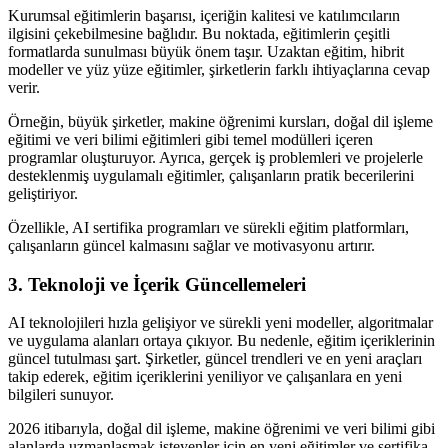
Kurumsal eğitimlerin başarısı, içeriğin kalitesi ve katılımcıların
ilgisini çekebilmesine bağlıdır. Bu noktada, eğitimlerin çeşitli
formatlarda sunulması büyük önem taşır. Uzaktan eğitim, hibrit
modeller ve yüz yüze eğitimler, şirketlerin farklı ihtiyaçlarına cevap
verir.
Örneğin, büyük şirketler, makine öğrenimi kursları, doğal dil işleme
eğitimi ve veri bilimi eğitimleri gibi temel modülleri içeren
programlar oluşturuyor. Ayrıca, gerçek iş problemleri ve projelerle
desteklenmiş uygulamalı eğitimler, çalışanların pratik becerilerini
geliştiriyor.
Özellikle, AI sertifika programları ve sürekli eğitim platformları,
çalışanların güncel kalmasını sağlar ve motivasyonu artırır.
3. Teknoloji ve İçerik Güncellemeleri
AI teknolojileri hızla gelişiyor ve sürekli yeni modeller, algoritmalar
ve uygulama alanları ortaya çıkıyor. Bu nedenle, eğitim içeriklerinin
güncel tutulması şart. Şirketler, güncel trendleri ve en yeni araçları
takip ederek, eğitim içeriklerini yeniliyor ve çalışanlara en yeni
bilgileri sunuyor.
2026 itibarıyla, doğal dil işleme, makine öğrenimi ve veri bilimi gibi
alanlarda uzmanlaşmak isteyenler için en yeni eğitimler ve sertifika