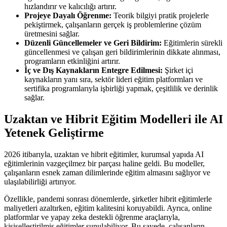
hızlandırır ve kalıcılığı artırır.
Projeye Dayalı Öğrenme:
Teorik bilgiyi pratik projelerle
pekiştirmek, çalışanların gerçek iş problemlerine çözüm
üretmesini sağlar.
Düzenli Güncellemeler ve Geri Bildirim:
Eğitimlerin sürekli
güncellenmesi ve çalışan geri bildirimlerinin dikkate alınması,
programların etkinliğini artırır.
İç ve Dış Kaynakların Entegre Edilmesi:
Şirket içi
kaynakların yanı sıra, sektör lideri eğitim platformları ve
sertifika programlarıyla işbirliği yapmak, çeşitlilik ve derinlik
sağlar.
Uzaktan ve Hibrit Eğitim Modelleri ile AI
Yetenek Geliştirme
2026 itibarıyla, uzaktan ve hibrit eğitimler, kurumsal yapıda AI
eğitimlerinin vazgeçilmez bir parçası haline geldi. Bu modeller,
çalışanların esnek zaman dilimlerinde eğitim almasını sağlıyor ve
ulaşılabilirliği artırıyor.
Özellikle, pandemi sonrası dönemlerde, şirketler hibrit eğitimlerle
maliyetleri azaltırken, eğitim kalitesini koruyabildi. Ayrıca, online
platformlar ve yapay zeka destekli öğrenme araçlarıyla,
kişiselleştirilmiş eğitimler sunulabiliyor. Bu sayede, çalışanların