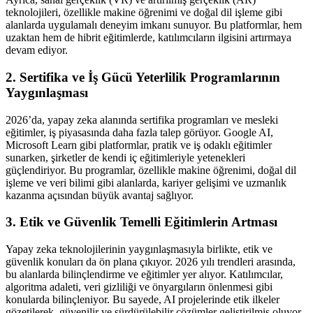
teknolojileri, özellikle makine öğrenimi ve doğal dil işleme gibi
alanlarda uygulamalı deneyim imkanı sunuyor. Bu platformlar, hem
uzaktan hem de hibrit eğitimlerde, katılımcıların ilgisini artırmaya
devam ediyor.
2. Sertifika ve İş Gücü Yeterlilik Programlarının
Yaygınlaşması
2026’da, yapay zeka alanında sertifika programları ve mesleki
eğitimler, iş piyasasında daha fazla talep görüyor. Google AI,
Microsoft Learn gibi platformlar, pratik ve iş odaklı eğitimler
sunarken, şirketler de kendi iç eğitimleriyle yetenekleri
güçlendiriyor. Bu programlar, özellikle makine öğrenimi, doğal dil
işleme ve veri bilimi gibi alanlarda, kariyer gelişimi ve uzmanlık
kazanma açısından büyük avantaj sağlıyor.
3. Etik ve Güvenlik Temelli Eğitimlerin Artması
Yapay zeka teknolojilerinin yaygınlaşmasıyla birlikte, etik ve
güvenlik konuları da ön plana çıkıyor. 2026 yılı trendleri arasında,
bu alanlarda bilinçlendirme ve eğitimler yer alıyor. Katılımcılar,
algoritma adaleti, veri gizliliği ve önyargıların önlenmesi gibi
konularda bilinçleniyor. Bu sayede, AI projelerinde etik ilkeler
gözetilerek, güvenilir ve sürdürülebilir çözümler geliştirilmiş oluyor.