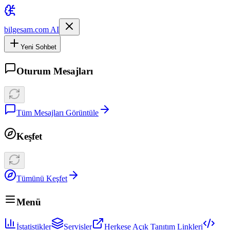
bilgesam.com AI
Yeni Sohbet
Oturum Mesajları
Tüm Mesajları Görüntüle
Keşfet
Tümünü Keşfet
Menü
İstatistikler
Servisler
Herkese Açık Tanıtım Linkleri