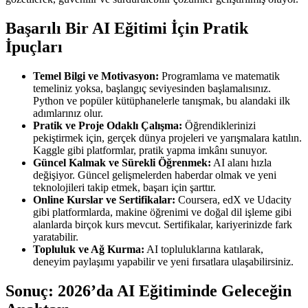
Başarılı Bir AI Eğitimi İçin Pratik
İpuçları
Temel Bilgi ve Motivasyon:
Programlama ve matematik
temeliniz yoksa, başlangıç seviyesinden başlamalısınız.
Python ve popüler kütüphanelerle tanışmak, bu alandaki ilk
adımlarınız olur.
Pratik ve Proje Odaklı Çalışma:
Öğrendiklerinizi
pekiştirmek için, gerçek dünya projeleri ve yarışmalara katılın.
Kaggle gibi platformlar, pratik yapma imkânı sunuyor.
Güncel Kalmak ve Sürekli Öğrenmek:
AI alanı hızla
değişiyor. Güncel gelişmelerden haberdar olmak ve yeni
teknolojileri takip etmek, başarı için şarttır.
Online Kurslar ve Sertifikalar:
Coursera, edX ve Udacity
gibi platformlarda, makine öğrenimi ve doğal dil işleme gibi
alanlarda birçok kurs mevcut. Sertifikalar, kariyerinizde fark
yaratabilir.
Topluluk ve Ağ Kurma:
AI topluluklarına katılarak,
deneyim paylaşımı yapabilir ve yeni fırsatlara ulaşabilirsiniz.
Sonuç: 2026’da AI Eğitiminde Geleceğin