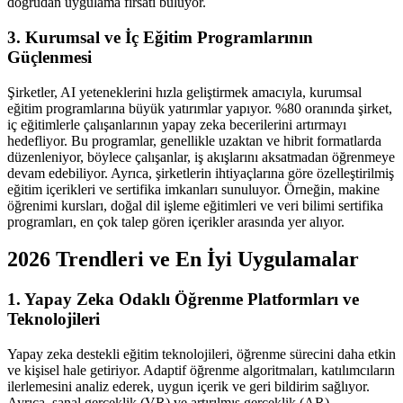
doğrudan uygulama fırsatı buluyor.
3. Kurumsal ve İç Eğitim Programlarının
Güçlenmesi
Şirketler, AI yeteneklerini hızla geliştirmek amacıyla, kurumsal
eğitim programlarına büyük yatırımlar yapıyor. %80 oranında şirket,
iç eğitimlerle çalışanlarının yapay zeka becerilerini artırmayı
hedefliyor. Bu programlar, genellikle uzaktan ve hibrit formatlarda
düzenleniyor, böylece çalışanlar, iş akışlarını aksatmadan öğrenmeye
devam edebiliyor. Ayrıca, şirketlerin ihtiyaçlarına göre özelleştirilmiş
eğitim içerikleri ve sertifika imkanları sunuluyor. Örneğin, makine
öğrenimi kursları, doğal dil işleme eğitimleri ve veri bilimi sertifika
programları, en çok talep gören içerikler arasında yer alıyor.
2026 Trendleri ve En İyi Uygulamalar
1. Yapay Zeka Odaklı Öğrenme Platformları ve
Teknolojileri
Yapay zeka destekli eğitim teknolojileri, öğrenme sürecini daha etkin
ve kişisel hale getiriyor. Adaptif öğrenme algoritmaları, katılımcıların
ilerlemesini analiz ederek, uygun içerik ve geri bildirim sağlıyor.
Ayrıca, sanal gerçeklik (VR) ve artırılmış gerçeklik (AR)