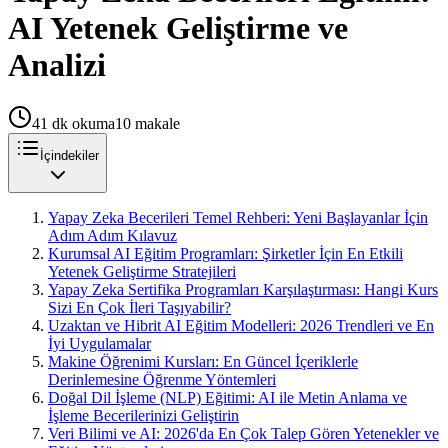
AI Yetenek Geliştirme ve
Analizi
41
dk okuma
10
makale
İçindekiler
Yapay Zeka Becerileri Temel Rehberi: Yeni Başlayanlar İçin
Adım Adım Kılavuz
Kurumsal AI Eğitim Programları: Şirketler İçin En Etkili
Yetenek Geliştirme Stratejileri
Yapay Zeka Sertifika Programları Karşılaştırması: Hangi Kurs
Sizi En Çok İleri Taşıyabilir?
Uzaktan ve Hibrit AI Eğitim Modelleri: 2026 Trendleri ve En
İyi Uygulamalar
Makine Öğrenimi Kursları: En Güncel İçeriklerle
Derinlemesine Öğrenme Yöntemleri
Doğal Dil İşleme (NLP) Eğitimi: AI ile Metin Anlama ve
İşleme Becerilerinizi Geliştirin
Veri Bilimi ve AI: 2026'da En Çok Talep Gören Yetenekler ve