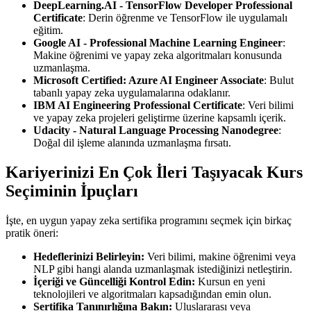
DeepLearning.AI - TensorFlow Developer Professional
Certificate
: Derin öğrenme ve TensorFlow ile uygulamalı
eğitim.
Google AI - Professional Machine Learning Engineer
:
Makine öğrenimi ve yapay zeka algoritmaları konusunda
uzmanlaşma.
Microsoft Certified: Azure AI Engineer Associate
: Bulut
tabanlı yapay zeka uygulamalarına odaklanır.
IBM AI Engineering Professional Certificate
: Veri bilimi
ve yapay zeka projeleri geliştirme üzerine kapsamlı içerik.
Udacity - Natural Language Processing Nanodegree
:
Doğal dil işleme alanında uzmanlaşma fırsatı.
Kariyerinizi En Çok İleri Taşıyacak Kurs
Seçiminin İpuçları
İşte, en uygun yapay zeka sertifika programını seçmek için birkaç
pratik öneri:
Hedeflerinizi Belirleyin:
Veri bilimi, makine öğrenimi veya
NLP gibi hangi alanda uzmanlaşmak istediğinizi netleştirin.
İçeriği ve Güncelliği Kontrol Edin:
Kursun en yeni
teknolojileri ve algoritmaları kapsadığından emin olun.
Sertifika Tanınırlığına Bakın:
Uluslararası veya