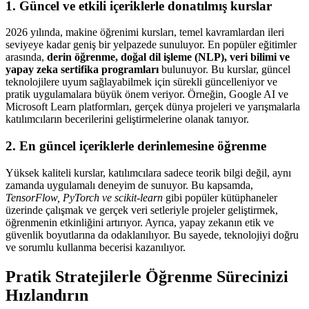
1. Güncel ve etkili içeriklerle donatılmış kurslar
2026 yılında, makine öğrenimi kursları, temel kavramlardan ileri
seviyeye kadar geniş bir yelpazede sunuluyor. En popüler eğitimler
arasında,
derin öğrenme, doğal dil işleme (NLP), veri bilimi ve
yapay zeka sertifika programları
bulunuyor. Bu kurslar, güncel
teknolojilere uyum sağlayabilmek için sürekli güncelleniyor ve
pratik uygulamalara büyük önem veriyor. Örneğin, Google AI ve
Microsoft Learn platformları, gerçek dünya projeleri ve yarışmalarla
katılımcıların becerilerini geliştirmelerine olanak tanıyor.
2. En güncel içeriklerle derinlemesine öğrenme
Yüksek kaliteli kurslar, katılımcılara sadece teorik bilgi değil, aynı
zamanda uygulamalı deneyim de sunuyor. Bu kapsamda,
TensorFlow, PyTorch ve scikit-learn
gibi popüler kütüphaneler
üzerinde çalışmak ve gerçek veri setleriyle projeler geliştirmek,
öğrenmenin etkinliğini artırıyor. Ayrıca, yapay zekanın etik ve
güvenlik boyutlarına da odaklanılıyor. Bu sayede, teknolojiyi doğru
ve sorumlu kullanma becerisi kazanılıyor.
Pratik Stratejilerle Öğrenme Sürecinizi
Hızlandırın