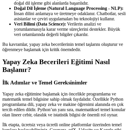
doğal dil işleme gibi alanlarda başarılıdır.
Doğal Dil İşleme (Natural Language Processing - NLP):
İnsan dilini anlamaya ve üretmeye odaklanır. Chatbotlar, sesli
asistanlar ve çeviri uygulamaları bu teknolojiyi kullanır.
Veri Bilimi (Data Science):
Verilerin analizi ve
yorumlanmasıyla karar verme süreçlerini destekler. Büyük
veri ortamlarında değerli bilgiler çıkarılır.
Bu kavramlar, yapay zeka becerilerinin temel taşlarını oluşturur ve
öğrenmeye başlamak için kritik önemdedir.
Yapay Zeka Becerileri Eğitimi Nasıl
Başlanır?
İlk Adımlar ve Temel Gereksinimler
Yapay zeka eğitimine başlamak için öncelikle programlama ve
matematik temel bilgisine sahip olmak faydalıdır. Özellikle Python
programlama dili, yapay zeka ve makine öğrenimi alanında en çok
tercih edilen dildir. Python’un yanı sıra, matematiksel temel konular
olan lineer cebir, olasılık ve istatistik bilgisi de önemli rol oynar.
İlk etapta, ücretsiz veya ücretli online platformlar üzerinden temel
kurslara başlayabilirsiniz. Coursera, edX, Udacity ve Kaggle gibi