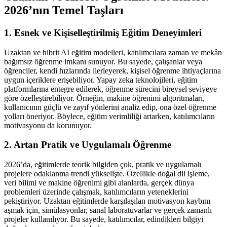
2026’nın Temel Taşları
1. Esnek ve Kişiselleştirilmiş Eğitim Deneyimleri
Uzaktan ve hibrit AI eğitim modelleri, katılımcılara zaman ve mekân
bağımsız öğrenme imkanı sunuyor. Bu sayede, çalışanlar veya
öğrenciler, kendi hızlarında ilerleyerek, kişisel öğrenme ihtiyaçlarına
uygun içeriklere erişebiliyor. Yapay zeka teknolojileri, eğitim
platformlarına entegre edilerek, öğrenme sürecini bireysel seviyeye
göre özelleştirebiliyor. Örneğin, makine öğrenimi algoritmaları,
kullanıcının güçlü ve zayıf yönlerini analiz edip, ona özel öğrenme
yolları öneriyor. Böylece, eğitim verimliliği artarken, katılımcıların
motivasyonu da korunuyor.
2. Artan Pratik ve Uygulamalı Öğrenme
2026’da, eğitimlerde teorik bilgiden çok, pratik ve uygulamalı
projelere odaklanma trendi yükselişte. Özellikle doğal dil işleme,
veri bilimi ve makine öğrenimi gibi alanlarda, gerçek dünya
problemleri üzerinde çalışmak, katılımcıların yeteneklerini
pekiştiriyor. Uzaktan eğitimlerde karşılaşılan motivasyon kaybını
aşmak için, simülasyonlar, sanal laboratuvarlar ve gerçek zamanlı
projeler kullanılıyor. Bu sayede, katılımcılar, edindikleri bilgiyi