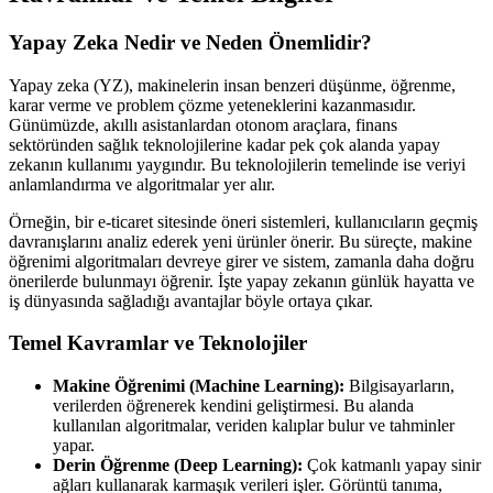
Yapay Zeka Nedir ve Neden Önemlidir?
Yapay zeka (YZ), makinelerin insan benzeri düşünme, öğrenme,
karar verme ve problem çözme yeteneklerini kazanmasıdır.
Günümüzde, akıllı asistanlardan otonom araçlara, finans
sektöründen sağlık teknolojilerine kadar pek çok alanda yapay
zekanın kullanımı yaygındır. Bu teknolojilerin temelinde ise veriyi
anlamlandırma ve algoritmalar yer alır.
Örneğin, bir e-ticaret sitesinde öneri sistemleri, kullanıcıların geçmiş
davranışlarını analiz ederek yeni ürünler önerir. Bu süreçte, makine
öğrenimi algoritmaları devreye girer ve sistem, zamanla daha doğru
önerilerde bulunmayı öğrenir. İşte yapay zekanın günlük hayatta ve
iş dünyasında sağladığı avantajlar böyle ortaya çıkar.
Temel Kavramlar ve Teknolojiler
Makine Öğrenimi (Machine Learning):
Bilgisayarların,
verilerden öğrenerek kendini geliştirmesi. Bu alanda
kullanılan algoritmalar, veriden kalıplar bulur ve tahminler
yapar.
Derin Öğrenme (Deep Learning):
Çok katmanlı yapay sinir
ağları kullanarak karmaşık verileri işler. Görüntü tanıma,