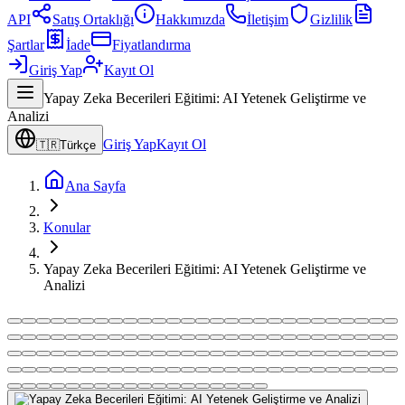
API
Satış Ortaklığı
Hakkımızda
İletişim
Gizlilik
Şartlar
İade
Fiyatlandırma
Giriş Yap
Kayıt Ol
Yapay Zeka Becerileri Eğitimi: AI Yetenek Geliştirme ve
Analizi
Giriş Yap
Kayıt Ol
🇹🇷
Türkçe
Ana Sayfa
Konular
Yapay Zeka Becerileri Eğitimi: AI Yetenek Geliştirme ve
Analizi