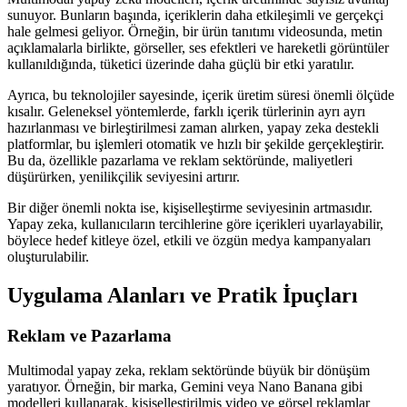
sunuyor. Bunların başında, içeriklerin daha etkileşimli ve gerçekçi
hale gelmesi geliyor. Örneğin, bir ürün tanıtımı videosunda, metin
açıklamalarla birlikte, görseller, ses efektleri ve hareketli görüntüler
kullanıldığında, tüketici üzerinde daha güçlü bir etki yaratılır.
Ayrıca, bu teknolojiler sayesinde, içerik üretim süresi önemli ölçüde
kısalır. Geleneksel yöntemlerde, farklı içerik türlerinin ayrı ayrı
hazırlanması ve birleştirilmesi zaman alırken, yapay zeka destekli
platformlar, bu işlemleri otomatik ve hızlı bir şekilde gerçekleştirir.
Bu da, özellikle pazarlama ve reklam sektöründe, maliyetleri
düşürürken, yenilikçilik seviyesini artırır.
Bir diğer önemli nokta ise, kişiselleştirme seviyesinin artmasıdır.
Yapay zeka, kullanıcıların tercihlerine göre içerikleri uyarlayabilir,
böylece hedef kitleye özel, etkili ve özgün medya kampanyaları
oluşturulabilir.
Uygulama Alanları ve Pratik İpuçları
Reklam ve Pazarlama
Multimodal yapay zeka, reklam sektöründe büyük bir dönüşüm
yaratıyor. Örneğin, bir marka, Gemini veya Nano Banana gibi
modelleri kullanarak, kişiselleştirilmiş video ve görsel reklamlar