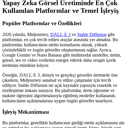
Yapay Zeka Görsel Üretiminde En Çok
Kullanılan Platformlar ve Temel İşleyiş
Popüler Platformlar ve Özellikleri
2026 yılında, Midjourney,
DALL·E 3
ve
Stable Diffusion
gibi
platformlar, en çok tercih edilen araçlar arasında yer almakta. Bu
platformlar, kullanıcıların metin komutlarını alarak, yüksek
çözünürlüklü ve özgün görseller oluşturmasını sağlar. Ayrıca,
Google Gemini ve Nano Banana gibi multimodal modeller, metin,
görsel, ses ve video verilerini entegre ederek daha zengin içerik
üretimini mümkün kılıyor.
Örneğin, DALL·E 3, detaylı ve gerçekçi görseller üretmede öne
çıkarken, Midjourney sanatsal ve stilize çalışmalar için tercih
ediliyor. Stable Diffusion ise açık kaynaklı yapısıyla esneklik ve
özelleştirme imkanı sunuyor. Bu platformlar, derin öğrenme ve
makine öğrenimi algoritmalarıyla eğitilmiş modeller kullanarak,
kullanıcıların açıklamalarına uygun özgün görseller tasarlıyor.
İşleyiş Mekanizması
Bu platformlar, genellikle kullanıcının girdiği metin açıklamasını alır
ve ardından bu açıklamaya uygun görseli üretir. Süreç, büyük veri