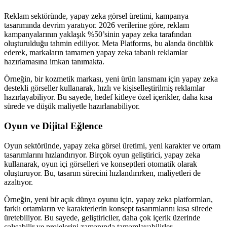
Reklam sektöründe, yapay zeka görsel üretimi, kampanya
tasarımında devrim yaratıyor. 2026 verilerine göre, reklam
kampanyalarının yaklaşık %50’sinin yapay zeka tarafından
oluşturulduğu tahmin ediliyor. Meta Platforms, bu alanda öncülük
ederek, markaların tamamen yapay zeka tabanlı reklamlar
hazırlamasına imkan tanımakta.
Örneğin, bir kozmetik markası, yeni ürün lansmanı için yapay zeka
destekli görseller kullanarak, hızlı ve kişiselleştirilmiş reklamlar
hazırlayabiliyor. Bu sayede, hedef kitleye özel içerikler, daha kısa
sürede ve düşük maliyetle hazırlanabiliyor.
Oyun ve Dijital Eğlence
Oyun sektöründe, yapay zeka görsel üretimi, yeni karakter ve ortam
tasarımlarını hızlandırıyor. Birçok oyun geliştirici, yapay zeka
kullanarak, oyun içi görselleri ve konseptleri otomatik olarak
oluşturuyor. Bu, tasarım sürecini hızlandırırken, maliyetleri de
azaltıyor.
Örneğin, yeni bir açık dünya oyunu için, yapay zeka platformları,
farklı ortamların ve karakterlerin konsept tasarımlarını kısa sürede
üretebiliyor. Bu sayede, geliştiriciler, daha çok içerik üzerinde
çalışabilir ve projelerini zamanında tamamlayabilirler.