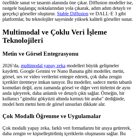
özellikle sanat ve tasarım alanında öne çıkar. Diffusion modeller ise,
rastgele başlangıç noktalarından yola çıkarak, adım adım detaylı ve
gerçekçi görseller oluşturur.
Stable Diffusion
ve DALL·E 3 gibi
platformlar, bu teknolojiler sayesinde yüksek kaliteli görseller sunar.
Multimodal ve Çoklu Veri İşleme
Teknolojileri
Metin ve Görsel Entegrasyonu
2026’da,
multimodal yapay zeka
modelleri büyük gelişmeler
kaydetti. Google Gemini ve Nano Banana gibi modeller, metin,
görsel, ses ve video verilerini entegre ederek, çok daha zengin
içerikler üretmeye imkan tanıyor. Bu modeller, sadece metin tabanlı
komutları değil, aynı zamanda görsel ve diğer veri türlerini de aynı
anda işleyerek, daha anlamlı ve detaylı çıktı sağlar. Örneğin, bir
kullanıcı "gündüz gökyüzü altında kırmızı bir araba" dediğinde,
model hem metni hem de görsel unsurları dikkate alır.
Çok Modallı Öğrenme ve Uygulamalar
Çok modallı yapay zeka, farklı veri formatlarını bir araya getirerek,
daha zengin ve kişiselleştirilmiş içeriklerin oluşmasını sağlar. Bu