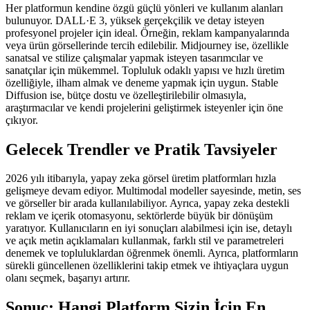
Her platformun kendine özgü güçlü yönleri ve kullanım alanları
bulunuyor. DALL·E 3, yüksek gerçekçilik ve detay isteyen
profesyonel projeler için ideal. Örneğin, reklam kampanyalarında
veya ürün görsellerinde tercih edilebilir. Midjourney ise, özellikle
sanatsal ve stilize çalışmalar yapmak isteyen tasarımcılar ve
sanatçılar için mükemmel. Topluluk odaklı yapısı ve hızlı üretim
özelliğiyle, ilham almak ve deneme yapmak için uygun. Stable
Diffusion ise, bütçe dostu ve özelleştirilebilir olmasıyla,
araştırmacılar ve kendi projelerini geliştirmek isteyenler için öne
çıkıyor.
Gelecek Trendler ve Pratik Tavsiyeler
2026 yılı itibarıyla, yapay zeka görsel üretim platformları hızla
gelişmeye devam ediyor. Multimodal modeller sayesinde, metin, ses
ve görseller bir arada kullanılabiliyor. Ayrıca, yapay zeka destekli
reklam ve içerik otomasyonu, sektörlerde büyük bir dönüşüm
yaratıyor. Kullanıcıların en iyi sonuçları alabilmesi için ise, detaylı
ve açık metin açıklamaları kullanmak, farklı stil ve parametreleri
denemek ve topluluklardan öğrenmek önemli. Ayrıca, platformların
sürekli güncellenen özelliklerini takip etmek ve ihtiyaçlara uygun
olanı seçmek, başarıyı artırır.
Sonuç: Hangi Platform Sizin İçin En