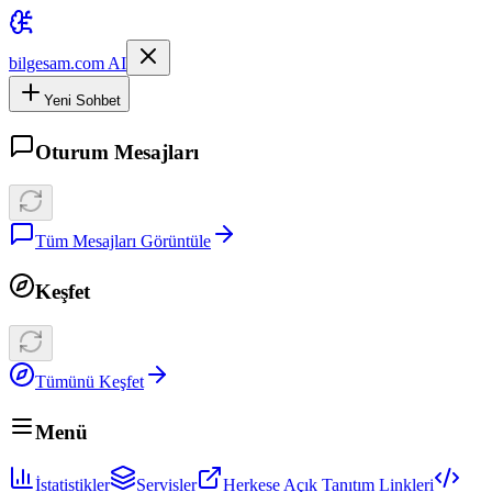
bilgesam.com AI
Yeni Sohbet
Oturum Mesajları
Tüm Mesajları Görüntüle
Keşfet
Tümünü Keşfet
Menü
İstatistikler
Servisler
Herkese Açık Tanıtım Linkleri