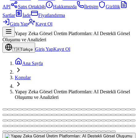
API
Satış Ortaklığı
Hakkımızda
İletişim
Gizlilik
Şartlar
İade
Fiyatlandırma
Giriş Yap
Kayıt Ol
Yapay Zeka Görsel Üretim Platformları: AI Destekli Görsel
Oluşumu ve Analizleri
Giriş Yap
Kayıt Ol
🇹🇷
Türkçe
Ana Sayfa
Konular
Yapay Zeka Görsel Üretim Platformları: AI Destekli Görsel
Oluşumu ve Analizleri