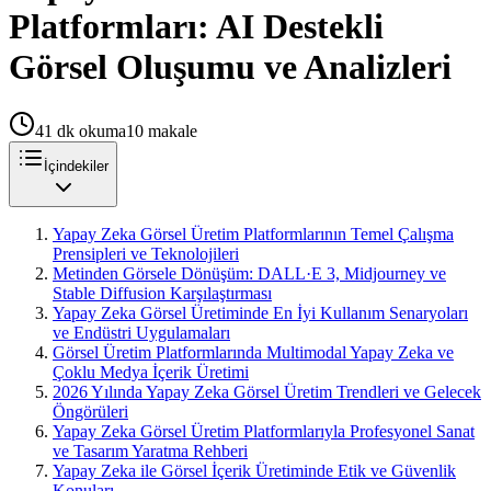
Platformları: AI Destekli
Görsel Oluşumu ve Analizleri
41
dk okuma
10
makale
İçindekiler
Yapay Zeka Görsel Üretim Platformlarının Temel Çalışma
Prensipleri ve Teknolojileri
Metinden Görsele Dönüşüm: DALL·E 3, Midjourney ve
Stable Diffusion Karşılaştırması
Yapay Zeka Görsel Üretiminde En İyi Kullanım Senaryoları
ve Endüstri Uygulamaları
Görsel Üretim Platformlarında Multimodal Yapay Zeka ve
Çoklu Medya İçerik Üretimi
2026 Yılında Yapay Zeka Görsel Üretim Trendleri ve Gelecek
Öngörüleri
Yapay Zeka Görsel Üretim Platformlarıyla Profesyonel Sanat
ve Tasarım Yaratma Rehberi
Yapay Zeka ile Görsel İçerik Üretiminde Etik ve Güvenlik
Konuları