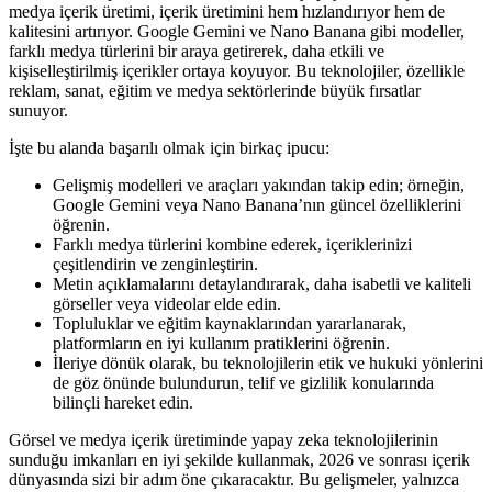
medya içerik üretimi, içerik üretimini hem hızlandırıyor hem de
kalitesini artırıyor. Google Gemini ve Nano Banana gibi modeller,
farklı medya türlerini bir araya getirerek, daha etkili ve
kişiselleştirilmiş içerikler ortaya koyuyor. Bu teknolojiler, özellikle
reklam, sanat, eğitim ve medya sektörlerinde büyük fırsatlar
sunuyor.
İşte bu alanda başarılı olmak için birkaç ipucu:
Gelişmiş modelleri ve araçları yakından takip edin; örneğin,
Google Gemini veya Nano Banana’nın güncel özelliklerini
öğrenin.
Farklı medya türlerini kombine ederek, içeriklerinizi
çeşitlendirin ve zenginleştirin.
Metin açıklamalarını detaylandırarak, daha isabetli ve kaliteli
görseller veya videolar elde edin.
Topluluklar ve eğitim kaynaklarından yararlanarak,
platformların en iyi kullanım pratiklerini öğrenin.
İleriye dönük olarak, bu teknolojilerin etik ve hukuki yönlerini
de göz önünde bulundurun, telif ve gizlilik konularında
bilinçli hareket edin.
Görsel ve medya içerik üretiminde yapay zeka teknolojilerinin
sunduğu imkanları en iyi şekilde kullanmak, 2026 ve sonrası içerik
dünyasında sizi bir adım öne çıkaracaktır. Bu gelişmeler, yalnızca