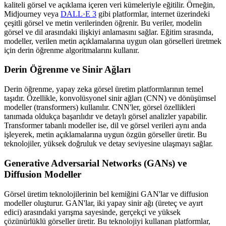
kaliteli görsel ve açıklama içeren veri kümeleriyle eğitilir. Örneğin,
Midjourney veya
DALL·E 3
gibi platformlar, internet üzerindeki
çeşitli görsel ve metin verilerinden öğrenir. Bu veriler, modelin
görsel ve dil arasındaki ilişkiyi anlamasını sağlar. Eğitim sırasında,
modeller, verilen metin açıklamalarına uygun olan görselleri üretmek
için derin öğrenme algoritmalarını kullanır.
Derin Öğrenme ve Sinir Ağları
Derin öğrenme, yapay zeka görsel üretim platformlarının temel
taşıdır. Özellikle, konvolüsyonel sinir ağları (CNN) ve dönüşümsel
modeller (transformers) kullanılır. CNN'ler, görsel özellikleri
tanımada oldukça başarılıdır ve detaylı görsel analizler yapabilir.
Transformer tabanlı modeller ise, dil ve görsel verileri aynı anda
işleyerek, metin açıklamalarına uygun özgün görseller üretir. Bu
teknolojiler, yüksek doğruluk ve detay seviyesine ulaşmayı sağlar.
Generative Adversarial Networks (GANs) ve
Diffusion Modeller
Görsel üretim teknolojilerinin bel kemiğini GAN'lar ve diffusion
modeller oluşturur. GAN'lar, iki yapay sinir ağı (üreteç ve ayırt
edici) arasındaki yarışma sayesinde, gerçekçi ve yüksek
çözünürlüklü görseller üretir. Bu teknolojiyi kullanan platformlar,