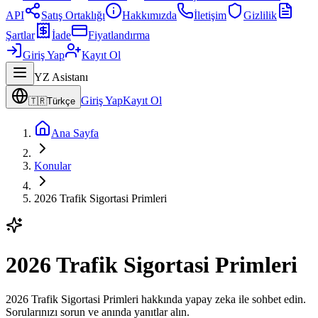
API
Satış Ortaklığı
Hakkımızda
İletişim
Gizlilik
Şartlar
İade
Fiyatlandırma
Giriş Yap
Kayıt Ol
YZ Asistanı
Giriş Yap
Kayıt Ol
🇹🇷
Türkçe
Ana Sayfa
Konular
2026 Trafik Sigortasi Primleri
2026 Trafik Sigortasi Primleri
2026 Trafik Sigortasi Primleri hakkında yapay zeka ile sohbet edin.
Sorularınızı sorun ve anında yanıtlar alın.