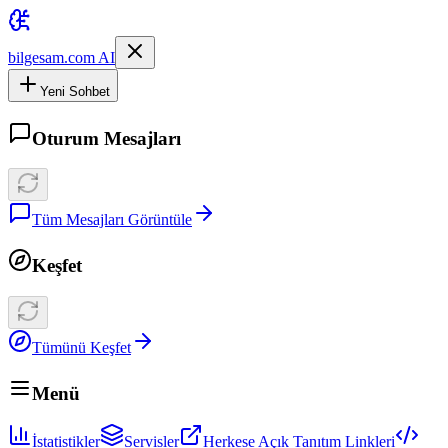
bilgesam.com AI
Yeni Sohbet
Oturum Mesajları
Tüm Mesajları Görüntüle
Keşfet
Tümünü Keşfet
Menü
İstatistikler
Servisler
Herkese Açık Tanıtım Linkleri