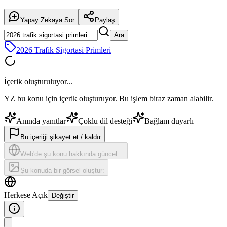
Yapay Zekaya Sor
Paylaş
Ara
2026 Trafik Sigortasi Primleri
İçerik oluşturuluyor...
YZ bu konu için içerik oluşturuyor. Bu işlem biraz zaman alabilir.
Anında yanıtlar
Çoklu dil desteği
Bağlam duyarlı
Bu içeriği şikayet et / kaldır
Web'de şu konu hakkında güncel…
Şu konuda bir görsel oluştur:
Herkese Açık
Değiştir