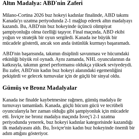
Altın Madalya: ABD'nin Zaferi
Milano-Cortina 2026 buz hokeyi kadınlar finalinde, ABD takımı
Kanada'yı uzatma periyodunda 2-1 mağlup ederek altın madalyayı
kazandı. Bu, ABD'nin buz hokeyinde üçüncü olimpiyat
şampiyonluğu olma özelliği taşıyor. Final maçında, ABD ekibi
yoğun ve stratejik bir oyun sergiledi. Kanada ise büyük bir
mücadele gösterdi, ancak son anda üstünlük kurmayı başaramadı.
ABD'nin başarısında, takımın disiplinli savunması ve hücumdaki
etkinliği büyük rol oynadı. Aynı zamanda, NHL oyuncularının da
katkısıyla, takımın genel performansı oldukça yüksek seviyedeydi.
Bu zafer, ABD'nin kadın buz hokeyi alanındaki egemenliğini
pekiştirdi ve gelecek turnuvalar için de güçlü bir sinyal oldu.
Gümüş ve Bronz Madalyalar
Kanada ise finalde kaybetmesine rağmen, gümüş madalya ile
turnuvayı tamamladı. Kanada, güçlü hücum gücü ve tecrübeli
oyuncularıyla her zaman olduğu gibi şampiyonluk için mücadele
etti. İsviçre ise bronz madalya maçında İsveç'i 2-1 uzatma
periyodunda yenerek, buz hokeyi kadınlar kategorisinde kazandığı
ilk madalyasını aldı. Bu, İsviçre'nin kadın buz hokeyinde önemli bir
adım attığını gösteriyor.