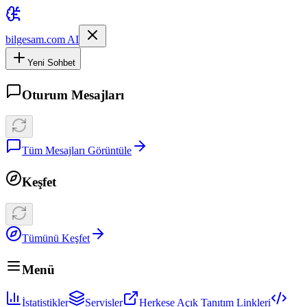
bilgesam.com AI
Yeni Sohbet
Oturum Mesajları
Tüm Mesajları Görüntüle
Keşfet
Tümünü Keşfet
Menü
İstatistikler
Servisler
Herkese Açık Tanıtım Linkleri