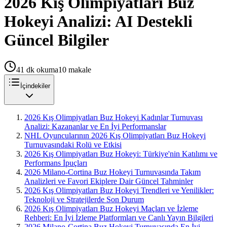
2026 Kış Olimpiyatları Buz
Hokeyi Analizi: AI Destekli
Güncel Bilgiler
41
dk okuma
10
makale
İçindekiler
2026 Kış Olimpiyatları Buz Hokeyi Kadınlar Turnuvası
Analizi: Kazananlar ve En İyi Performanslar
NHL Oyuncularının 2026 Kış Olimpiyatları Buz Hokeyi
Turnuvasındaki Rolü ve Etkisi
2026 Kış Olimpiyatları Buz Hokeyi: Türkiye'nin Katılımı ve
Performans İpuçları
2026 Milano-Cortina Buz Hokeyi Turnuvasında Takım
Analizleri ve Favori Ekiplere Dair Güncel Tahminler
2026 Kış Olimpiyatları Buz Hokeyi Trendleri ve Yenilikler:
Teknoloji ve Stratejilerde Son Durum
2026 Kış Olimpiyatları Buz Hokeyi Maçları ve İzleme
Rehberi: En İyi İzleme Platformları ve Canlı Yayın Bilgileri
2026 Milano-Cortina Buz Hokeyi Turnuvasında En İyi