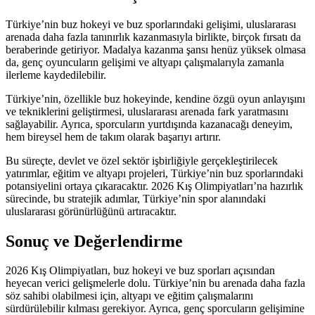
Türkiye’nin buz hokeyi ve buz sporlarındaki gelişimi, uluslararası
arenada daha fazla tanınırlık kazanmasıyla birlikte, birçok fırsatı da
beraberinde getiriyor. Madalya kazanma şansı henüz yüksek olmasa
da, genç oyuncuların gelişimi ve altyapı çalışmalarıyla zamanla
ilerleme kaydedilebilir.
Türkiye’nin, özellikle buz hokeyinde, kendine özgü oyun anlayışını
ve tekniklerini geliştirmesi, uluslararası arenada fark yaratmasını
sağlayabilir. Ayrıca, sporcuların yurtdışında kazanacağı deneyim,
hem bireysel hem de takım olarak başarıyı artırır.
Bu süreçte, devlet ve özel sektör işbirliğiyle gerçekleştirilecek
yatırımlar, eğitim ve altyapı projeleri, Türkiye’nin buz sporlarındaki
potansiyelini ortaya çıkaracaktır. 2026 Kış Olimpiyatları’na hazırlık
sürecinde, bu stratejik adımlar, Türkiye’nin spor alanındaki
uluslararası görünürlüğünü artıracaktır.
Sonuç ve Değerlendirme
2026 Kış Olimpiyatları, buz hokeyi ve buz sporları açısından
heyecan verici gelişmelerle dolu. Türkiye’nin bu arenada daha fazla
söz sahibi olabilmesi için, altyapı ve eğitim çalışmalarını
sürdürülebilir kılması gerekiyor. Ayrıca, genç sporcuların gelişimine