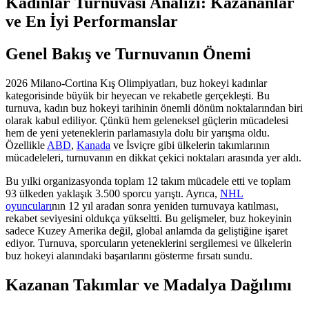
Kadınlar Turnuvası Analizi: Kazananlar
ve En İyi Performanslar
Genel Bakış ve Turnuvanın Önemi
2026 Milano-Cortina Kış Olimpiyatları, buz hokeyi kadınlar
kategorisinde büyük bir heyecan ve rekabetle gerçekleşti. Bu
turnuva, kadın buz hokeyi tarihinin önemli dönüm noktalarından biri
olarak kabul ediliyor. Çünkü hem geleneksel güçlerin mücadelesi
hem de yeni yeteneklerin parlamasıyla dolu bir yarışma oldu.
Özellikle
ABD
,
Kanada
ve İsviçre gibi ülkelerin takımlarının
mücadeleleri, turnuvanın en dikkat çekici noktaları arasında yer aldı.
Bu yılki organizasyonda toplam 12 takım mücadele etti ve toplam
93 ülkeden yaklaşık 3.500 sporcu yarıştı. Ayrıca,
NHL
oyuncuları
nın 12 yıl aradan sonra yeniden turnuvaya katılması,
rekabet seviyesini oldukça yükseltti. Bu gelişmeler, buz hokeyinin
sadece Kuzey Amerika değil, global anlamda da geliştiğine işaret
ediyor. Turnuva, sporcuların yeteneklerini sergilemesi ve ülkelerin
buz hokeyi alanındaki başarılarını gösterme fırsatı sundu.
Kazanan Takımlar ve Madalya Dağılımı