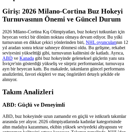
Giriş: 2026 Milano-Cortina Buz Hokeyi
Turnuvasının Önemi ve Güncel Durum
2026 Milano-Cortina Kış Olimpiyatları, buz hokeyi tutkunları için
heyecan verici bir dönüm noktası olmaya devam ediyor. Bu yılki
turnuvanın en dikkat çekici yönlerinden biri,
NHL oyuncuları
nın 12
yıl aradan sonra tekrar sahneye dönmesi oldu. Bu gelişme, rekabet
seviyesini yükselttiği gibi, turnuvanın kalitesini de katladı. Ayrıca,
ABD
ve
Kanada
gibi buz hokeyinde geleneksel güçlerin yanı sıra
İsviçre'nin gösterdiği yükseliş ve sürpriz performanslar, turnuvaya
ayrı bir heyecan kattı. Bu makalede, takımların güncel performans
analizlerini, favori ekipleri ve maç öngörüleri detaylı şekilde ele
alınıyor.
Takım Analizleri
ABD: Güçlü ve Deneyimli
ABD, buz hokeyinde uzun zamandır en güçlü ve istikrarlı takımlar
arasında yer alıyor. 2026 olimpiyatlarında kadınlar kategorisinde
altın madalya kazanması, ekibin yüksek seviyedeki altyapısını ve