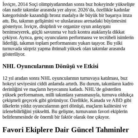
İsviçre, 2014 Soçi olimpiyatlarından sonra buz hokeyinde yükselişte
olan nadir takımlar arasında yer alıyor. 2026’da, özellikle kadınlar
kategorisinde kazandığı bronz madalya ile büyük bir başarıya imza
attı. Bu, takımın gelişimini ve uluslararası arenadaki büyümesini
gösteriyor. İsviçre, disiplinli ve organize oyun anlayışını
benimseyerek, güçlü savunma ve hızlı kontra ataklarıyla dikkat
çekiyor. Ayrıca, genç oyuncuların performansı ve tecrübeli isimlerin
liderliği, takımın toplam performansını yukarı taşıyor. Bu yılki
turnuvada sürpriz yapma ihtimali yüksek olan takımlar arasında
gösteriliyor.
NHL Oyuncularının Dönüşü ve Etkisi
12 yıl aradan sonra NHL oyuncularının turnuvaya katılması, buz
hokeyi seviyesini ciddi anlamda artırdı. Bu durum, takımların kadro
derinliğini ve maçların heyecanını katladı. NHL’de gösterilen
yüksek performansın, milli takımlara yansımasıyla, turnuva oldukça
çekişmeli geçecek gibi görünüyor. Özellikle, Kanada ve ABD gibi
ülkelerin yıldız oyuncularının geri dönüşü, maçların kalitesini ve
izlenebilirliğini yükseltti. Bu gelişme, turnuvanın favori ekiplerin
belirlenmesinde de önemli bir faktör olarak öne çıkıyor.
Favori Ekiplere Dair Güncel Tahminler