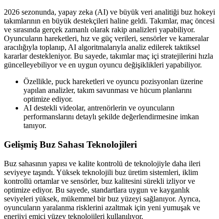
2026 sezonunda, yapay zeka (AI) ve büyük veri analitiği buz hokeyi
takımlarının en büyük destekçileri haline geldi. Takımlar, maç öncesi
ve sırasında gerçek zamanlı olarak rakip analizleri yapabiliyor.
Oyuncuların hareketleri, hız ve güç verileri, sensörler ve kameralar
aracılığıyla toplanıp, AI algoritmalarıyla analiz edilerek taktiksel
kararlar destekleniyor. Bu sayede, takımlar maç içi stratejilerini hızla
güncelleyebiliyor ve en uygun oyuncu değişiklikleri yapabiliyor.
Özellikle, puck hareketleri ve oyuncu pozisyonları üzerine
yapılan analizler, takım savunması ve hücum planlarını
optimize ediyor.
AI destekli videolar, antrenörlerin ve oyuncuların
performanslarını detaylı şekilde değerlendirmesine imkan
tanıyor.
Gelişmiş Buz Sahası Teknolojileri
Buz sahasının yapısı ve kalite kontrolü de teknolojiyle daha ileri
seviyeye taşındı. Yüksek teknolojili buz üretim sistemleri, iklim
kontrollü ortamlar ve sensörler, buz kalitesini sürekli izliyor ve
optimize ediyor. Bu sayede, standartlara uygun ve kayganlık
seviyeleri yüksek, mükemmel bir buz yüzeyi sağlanıyor. Ayrıca,
oyuncuların yaralanma risklerini azaltmak için yeni yumuşak ve
enerjiyi emici yüzey teknolojileri kullanılıyor.