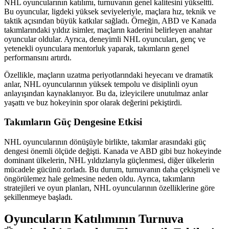
NHL oyuncularının katılımı, turnuvanın genel kalitesini yükseltti.
Bu oyuncular, ligdeki yüksek seviyeleriyle, maçlara hız, teknik ve
taktik açısından büyük katkılar sağladı. Örneğin, ABD ve Kanada
takımlarındaki yıldız isimler, maçların kaderini belirleyen anahtar
oyuncular oldular. Ayrıca, deneyimli NHL oyuncuları, genç ve
yetenekli oyunculara mentorluk yaparak, takımların genel
performansını artırdı.
Özellikle, maçların uzatma periyotlarındaki heyecanı ve dramatik
anlar, NHL oyuncularının yüksek tempolu ve disiplinli oyun
anlayışından kaynaklanıyor. Bu da, izleyicilere unutulmaz anlar
yaşattı ve buz hokeyinin spor olarak değerini pekiştirdi.
Takımların Güç Dengesine Etkisi
NHL oyuncularının dönüşüyle birlikte, takımlar arasındaki güç
dengesi önemli ölçüde değişti. Kanada ve ABD gibi buz hokeyinde
dominant ülkelerin, NHL yıldızlarıyla güçlenmesi, diğer ülkelerin
mücadele gücünü zorladı. Bu durum, turnuvanın daha çekişmeli ve
öngörülemez hale gelmesine neden oldu. Ayrıca, takımların
stratejileri ve oyun planları, NHL oyuncularının özelliklerine göre
şekillenmeye başladı.
Oyuncuların Katılımının Turnuva