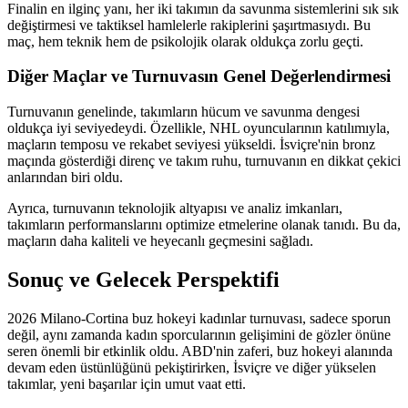
Finalin en ilginç yanı, her iki takımın da savunma sistemlerini sık sık
değiştirmesi ve taktiksel hamlelerle rakiplerini şaşırtmasıydı. Bu
maç, hem teknik hem de psikolojik olarak oldukça zorlu geçti.
Diğer Maçlar ve Turnuvasın Genel Değerlendirmesi
Turnuvanın genelinde, takımların hücum ve savunma dengesi
oldukça iyi seviyedeydi. Özellikle, NHL oyuncularının katılımıyla,
maçların temposu ve rekabet seviyesi yükseldi. İsviçre'nin bronz
maçında gösterdiği direnç ve takım ruhu, turnuvanın en dikkat çekici
anlarından biri oldu.
Ayrıca, turnuvanın teknolojik altyapısı ve analiz imkanları,
takımların performanslarını optimize etmelerine olanak tanıdı. Bu da,
maçların daha kaliteli ve heyecanlı geçmesini sağladı.
Sonuç ve Gelecek Perspektifi
2026 Milano-Cortina buz hokeyi kadınlar turnuvası, sadece sporun
değil, aynı zamanda kadın sporcularının gelişimini de gözler önüne
seren önemli bir etkinlik oldu. ABD'nin zaferi, buz hokeyi alanında
devam eden üstünlüğünü pekiştirirken, İsviçre ve diğer yükselen
takımlar, yeni başarılar için umut vaat etti.