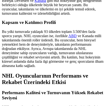
Birleşik Devletleri ve
Kanada
gibi buz hokeyinde güç dengelerinin
belirleyici olduğu ülkelerde büyük bir heyecan yarattı. Bu
oyuncular, takımlarını ve ülkelerini en iyi şekilde temsil ederek,
turnuvanın kalitesini ve izlenebilirliğini artırdı.
Kapsam ve Katılımcı Profili
Bu yılki turnuvada yaklaşık 93 ülkeden toplam 3.500'den fazla
sporcu yarıştı. NHL oyuncuları ise, özellikle
ABD
ve Kanada milli
takımlarında önemli roller üstlendi. Bu oyuncular, hem bireysel
yetenekleri hem de deneyimleriyle, takımların performansını
doğrudan etkiliyor. Ayrıca, Avrupa takımlarında da NHL
deneyimine sahip oyuncuların varlığı, turnuvanın uluslararası
çeşitliliğini ve rekabet seviyesini artırdı. Bu katılım, buz hokeyinin
küresel anlamda daha fazla ilgi görmesine ve genç sporcuların ilham
almasına katkı sağladı.
NHL Oyuncularının Performans ve
Rekabet Üzerindeki Etkisi
Performans Kalitesi ve Turnuvanın Yüksek Rekabet
Seviyesi