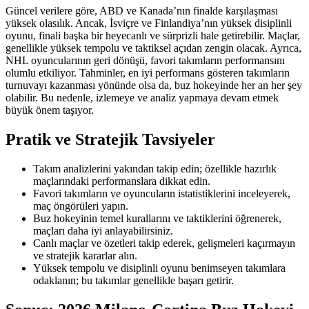
Güncel verilere göre, ABD ve Kanada’nın finalde karşılaşması
yüksek olasılık. Ancak, İsviçre ve Finlandiya’nın yüksek disiplinli
oyunu, finali başka bir heyecanlı ve sürprizli hale getirebilir. Maçlar,
genellikle yüksek tempolu ve taktiksel açıdan zengin olacak. Ayrıca,
NHL oyuncularının geri dönüşü, favori takımların performansını
olumlu etkiliyor. Tahminler, en iyi performans gösteren takımların
turnuvayı kazanması yönünde olsa da, buz hokeyinde her an her şey
olabilir. Bu nedenle, izlemeye ve analiz yapmaya devam etmek
büyük önem taşıyor.
Pratik ve Stratejik Tavsiyeler
Takım analizlerini yakından takip edin; özellikle hazırlık
maçlarındaki performanslara dikkat edin.
Favori takımların ve oyuncuların istatistiklerini inceleyerek,
maç öngörüleri yapın.
Buz hokeyinin temel kurallarını ve taktiklerini öğrenerek,
maçları daha iyi anlayabilirsiniz.
Canlı maçlar ve özetleri takip ederek, gelişmeleri kaçırmayın
ve stratejik kararlar alın.
Yüksek tempolu ve disiplinli oyunu benimseyen takımlara
odaklanın; bu takımlar genellikle başarı getirir.