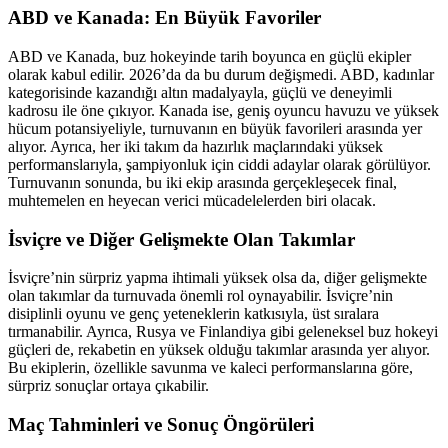
ABD ve Kanada: En Büyük Favoriler
ABD ve Kanada, buz hokeyinde tarih boyunca en güçlü ekipler
olarak kabul edilir. 2026’da da bu durum değişmedi. ABD, kadınlar
kategorisinde kazandığı altın madalyayla, güçlü ve deneyimli
kadrosu ile öne çıkıyor. Kanada ise, geniş oyuncu havuzu ve yüksek
hücum potansiyeliyle, turnuvanın en büyük favorileri arasında yer
alıyor. Ayrıca, her iki takım da hazırlık maçlarındaki yüksek
performanslarıyla, şampiyonluk için ciddi adaylar olarak görülüyor.
Turnuvanın sonunda, bu iki ekip arasında gerçekleşecek final,
muhtemelen en heyecan verici mücadelelerden biri olacak.
İsviçre ve Diğer Gelişmekte Olan Takımlar
İsviçre’nin sürpriz yapma ihtimali yüksek olsa da, diğer gelişmekte
olan takımlar da turnuvada önemli rol oynayabilir. İsviçre’nin
disiplinli oyunu ve genç yeteneklerin katkısıyla, üst sıralara
tırmanabilir. Ayrıca, Rusya ve Finlandiya gibi geleneksel buz hokeyi
güçleri de, rekabetin en yüksek olduğu takımlar arasında yer alıyor.
Bu ekiplerin, özellikle savunma ve kaleci performanslarına göre,
sürpriz sonuçlar ortaya çıkabilir.
Maç Tahminleri ve Sonuç Öngörüleri