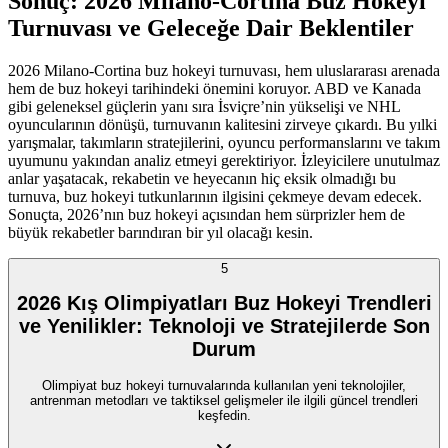
Sonuç: 2026 Milano-Cortina Buz Hokeyi
Turnuvası ve Geleceğe Dair Beklentiler
2026 Milano-Cortina buz hokeyi turnuvası, hem uluslararası arenada
hem de buz hokeyi tarihindeki önemini koruyor. ABD ve Kanada
gibi geleneksel güçlerin yanı sıra İsviçre’nin yükselişi ve NHL
oyuncularının dönüşü, turnuvanın kalitesini zirveye çıkardı. Bu yılki
yarışmalar, takımların stratejilerini, oyuncu performanslarını ve takım
uyumunu yakından analiz etmeyi gerektiriyor. İzleyicilere unutulmaz
anlar yaşatacak, rekabetin ve heyecanın hiç eksik olmadığı bu
turnuva, buz hokeyi tutkunlarının ilgisini çekmeye devam edecek.
Sonuçta, 2026’nın buz hokeyi açısından hem sürprizler hem de
büyük rekabetler barındıran bir yıl olacağı kesin.
5
2026 Kış Olimpiyatları Buz Hokeyi Trendleri
ve Yenilikler: Teknoloji ve Stratejilerde Son
Durum
Olimpiyat buz hokeyi turnuvalarında kullanılan yeni teknolojiler,
antrenman metodları ve taktiksel gelişmeler ile ilgili güncel trendleri
keşfedin.