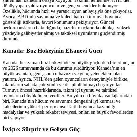
antrenman kalitesini ortaya koyuyor. Takımın temelinde, NHL’den
dönüş yapan yıldız oyuncular ve genç yetenekler bulunuyor.
Özellikle, hücumda hızlı ve yaratıcı oyun anlayışıyla öne çıkıyorlar.
Ayrıca, ABD’nin savunma ve kaleci hattı da turnuva boyunca
gösterdiği istikrarla, favori konumunu pekiştiriyor. Güncel
performanslarına bakıldığında, hazırlık maçlarında oldukça yüksek
yüzdeyle galibiyetler almış ve taktiksel uyumlarını güçlendirmiş
durumda.
Kanada: Buz Hokeyinin Efsanevi Gücü
Kanada, her zaman buz hokeyinde en büyük güçlerden biri olmuştur
ve 2026 turnuvasında da bu durumu sürdürüyor. Kanada’nın en
büyük avantajı, geniş sporcu havuzu ve genç yeteneklere olan
yatırım. Ayrıca, NHL’den gelen oyuncuların deneyimiyle birlikte,
takımlarını sahada çok yönlü ve disiplinli tutmayı başarıyorlar.
Turnuva öncesi hazırlıklarında, takım içi uyumu ve taktiksel
oyunlarına büyük önem verdiler. Bu yılın en büyük avantajlarından
biri, Kanada’nın hücum ve savunma dengesini iyi kurması ve
kalecilerinin yüksek performansı. Tarih boyunca kazandığı
madalyalar ve yüksek rekabet seviyesi, onları en büyük favorilerden
biri yapıyor.
İsviçre: Sürpriz ve Gelişen Güç