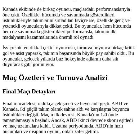
Kanada ekibinde de birkaç oyuncu, maçlardaki performanslarıyla
öne çıktı. Özellikle, hücumda ve savunmada gösterdikleri
üstünlükleriyle takımlarını sırtladılar. İsviçre ise, özellikle genç ve
yetenekli oyuncularıyla dikkat çekti. Bu oyuncular, hem hücumda
hem de savunmada gösterdikleri performansla, takımın ilk
madalyasını kazanmalarında önemli rol oynadı.
İsviçre'nin en dikkat çekici oyuncusu, turnuva boyunca birkaç kritik
gol ve asist yaparak, takımın başarısında büyük pay sahibi oldu. Bu
oyuncular, gelecek yıllarda buz hokeyinde adlarını daha sık
duyuracak gibi görünüyor.
Maç Özetleri ve Turnuva Analizi
Final Maçı Detayları
Final mücadelesi, oldukça çekişmeli ve heyecanlı geçti. ABD ve
Kanada, iki güçlü takım olarak sahne aldı ve karşılaşma boyunca
üstünlükler değişti. Maçın ilk devresi, Kanada'nın 1-0 önde
tamamlamasıyla başladı. Ancak, ABD ikinci devrede skoru eşitledi
ve maç uzatmalara kaldı. Uzatma periyodunda, ABD'nin hızlı
hücumları ve disiplinli oyunu, onları zafer getirdi.