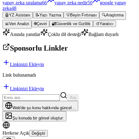
yapay zeka sıralama
66
yapay zeka nedir
50
google yapay
zeka
48
🤖
YZ Asistanı
📝
Yazı Yazma
💡
Beyin Fırtınası
🔍
Araştırma
📊
Veri Analizi
🌐
Çeviri
🔐
Güvenlik ve Gizlilik
🎨
Yaratıcı
Anında yanıtlar
Çoklu dil desteği
Bağlam duyarlı
Sponsorlu Linkler
Linkinizi Ekleyin
Link bulunamadı
Linkinizi Ekleyin
Ara
Web'de şu konu hakkında güncel…
Şu konuda bir görsel oluştur:
Herkese Açık
Değiştir