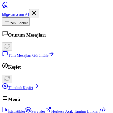
bilgesam.com AI
Yeni Sohbet
Oturum Mesajları
Tüm Mesajları Görüntüle
Keşfet
Tümünü Keşfet
Menü
İstatistikler
Servisler
Herkese Açık Tanıtım Linkleri