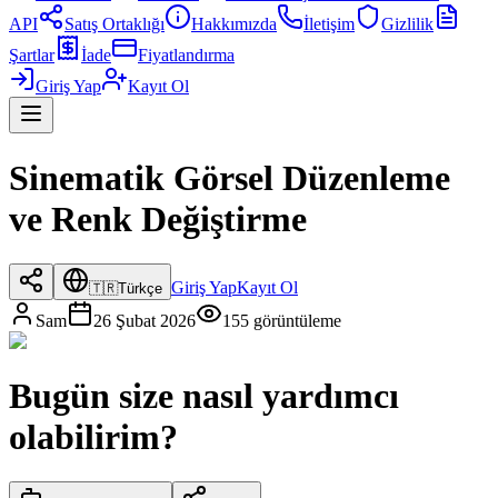
API
Satış Ortaklığı
Hakkımızda
İletişim
Gizlilik
Şartlar
İade
Fiyatlandırma
Giriş Yap
Kayıt Ol
Sinematik Görsel Düzenleme
ve Renk Değiştirme
Giriş Yap
Kayıt Ol
🇹🇷
Türkçe
Sam
26 Şubat 2026
155
görüntüleme
Bugün size nasıl yardımcı
olabilirim?