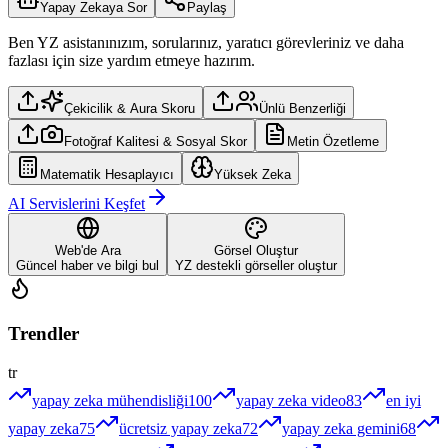
Yapay Zekaya Sor
Paylaş
Ben YZ asistanınızım, sorularınız, yaratıcı görevleriniz ve daha
fazlası için size yardım etmeye hazırım.
Çekicilik & Aura Skoru
Ünlü Benzerliği
Fotoğraf Kalitesi & Sosyal Skor
Metin Özetleme
Matematik Hesaplayıcı
Yüksek Zeka
AI Servislerini Keşfet
Web'de Ara
Görsel Oluştur
Güncel haber ve bilgi bul
YZ destekli görseller oluştur
Trendler
tr
yapay zeka mühendisliği
100
yapay zeka video
83
en iyi
yapay zeka
75
ücretsiz yapay zeka
72
yapay zeka gemini
68