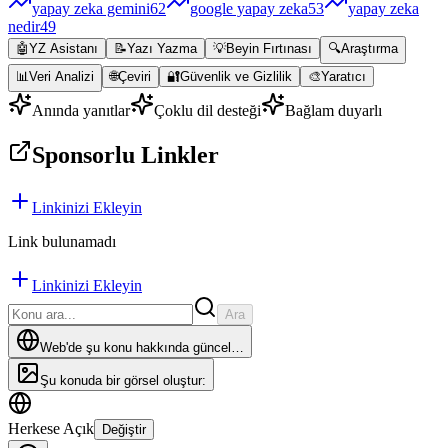
yapay zeka gemini
62
google yapay zeka
53
yapay zeka
nedir
49
🤖
YZ Asistanı
📝
Yazı Yazma
💡
Beyin Fırtınası
🔍
Araştırma
📊
Veri Analizi
🌐
Çeviri
🔐
Güvenlik ve Gizlilik
🎨
Yaratıcı
Anında yanıtlar
Çoklu dil desteği
Bağlam duyarlı
Sponsorlu Linkler
Linkinizi Ekleyin
Link bulunamadı
Linkinizi Ekleyin
Ara
Web'de şu konu hakkında güncel…
Şu konuda bir görsel oluştur:
Herkese Açık
Değiştir