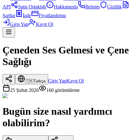
API
Satış Ortaklığı
Hakkımızda
İletişim
Gizlilik
Şartlar
İade
Fiyatlandırma
Giriş Yap
Kayıt Ol
Çeneden Ses Gelmesi ve Çene
Sağlığı
Giriş Yap
Kayıt Ol
🇹🇷
Türkçe
25 Şubat 2026
160
görüntüleme
Bugün size nasıl yardımcı
olabilirim?