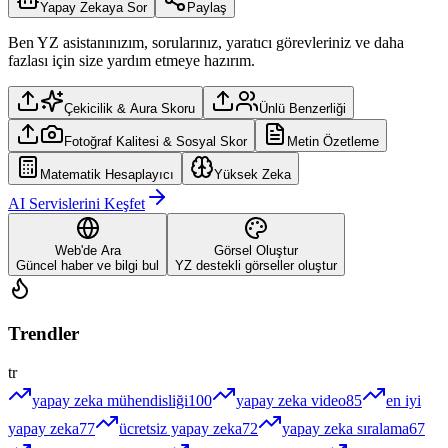
Yapay Zekaya Sor
Paylaş
Ben YZ asistanınızım, sorularınız, yaratıcı görevleriniz ve daha
fazlası için size yardım etmeye hazırım.
Çekicilik & Aura Skoru
Ünlü Benzerliği
Fotoğraf Kalitesi & Sosyal Skor
Metin Özetleme
Matematik Hesaplayıcı
Yüksek Zeka
AI Servislerini Keşfet
Web'de Ara
Görsel Oluştur
Güncel haber ve bilgi bul
YZ destekli görseller oluştur
Trendler
tr
yapay zeka mühendisliği
100
yapay zeka video
85
en iyi
yapay zeka
77
ücretsiz yapay zeka
72
yapay zeka sıralama
67