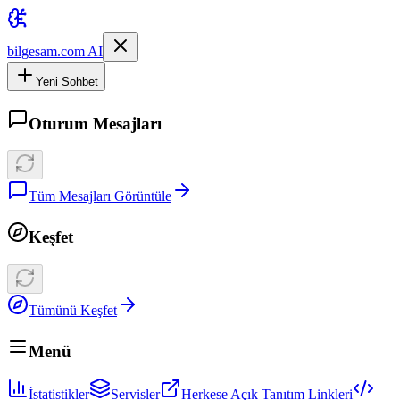
bilgesam.com AI
Yeni Sohbet
Oturum Mesajları
Tüm Mesajları Görüntüle
Keşfet
Tümünü Keşfet
Menü
İstatistikler
Servisler
Herkese Açık Tanıtım Linkleri