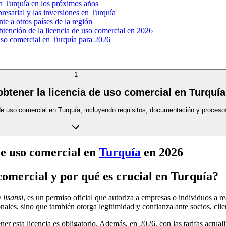
en Turquía en los próximos años
esarial y las inversiones en Turquía
te a otros países de la región
tención de la licencia de uso comercial en 2026
 uso comercial en Turquía para 2026
1
btener la licencia de uso comercial en Turquía
ia de uso comercial en Turquía, incluyendo requisitos, documentación y proces
de uso comercial en
Turquía
en 2026
comercial y por qué es crucial en Turquía?
 lisansi
, es un permiso oficial que autoriza a empresas o individuos a r
ales, sino que también otorga legitimidad y confianza ante socios, clie
ener esta licencia es obligatorio. Además, en 2026, con las tarifas act