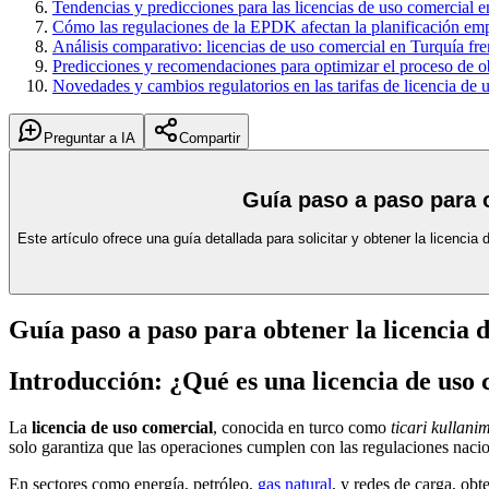
Tendencias y predicciones para las licencias de uso comercial 
Cómo las regulaciones de la EPDK afectan la planificación empr
Análisis comparativo: licencias de uso comercial en Turquía fren
Predicciones y recomendaciones para optimizar el proceso de ob
Novedades y cambios regulatorios en las tarifas de licencia de
Preguntar a IA
Compartir
Guía paso a paso para o
Este artículo ofrece una guía detallada para solicitar y obtener la licenc
Guía paso a paso para obtener la licencia 
Introducción: ¿Qué es una licencia de uso 
La
licencia de uso comercial
, conocida en turco como
ticari kullanim
solo garantiza que las operaciones cumplen con las regulaciones nacion
En sectores como energía, petróleo,
gas natural
, y redes de carga, obt