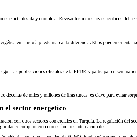
 esté actualizada y completa. Revisar los requisitos específicos del sect
ergética en Turquía puede marcar la diferencia. Ellos pueden orientar sob
guir las publicaciones oficiales de la EPDK y participar en seminarios o
ntre decenas de miles y millones de liras turcas, es clave para evitar sorp
n el sector energético
aración con otros sectores comerciales en Turquía. La regulación del sec
eguridad y cumplimiento con estándares internacionales.
ación eléctrica con una capacidad de 50 MW implicará presentar una do