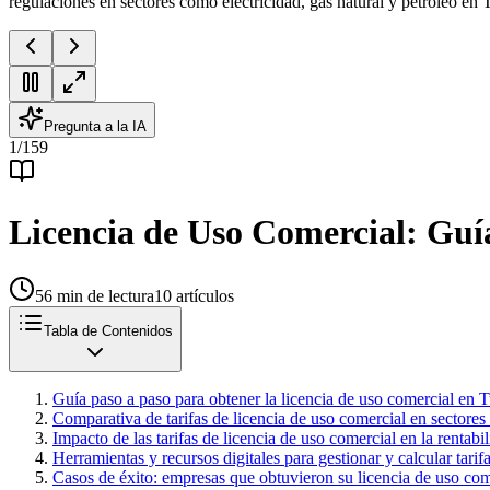
regulaciones en sectores como electricidad, gas natural y petróleo en 
Pregunta a la IA
1
/
159
Licencia de Uso Comercial: Guía
56
min de lectura
10
artículos
Tabla de Contenidos
Guía paso a paso para obtener la licencia de uso comercial en 
Comparativa de tarifas de licencia de uso comercial en sectore
Impacto de las tarifas de licencia de uso comercial en la rentab
Herramientas y recursos digitales para gestionar y calcular tari
Casos de éxito: empresas que obtuvieron su licencia de uso co