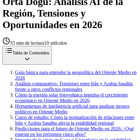
Orta Doğu: Análisis AI de la
Región, Tensiones y
Oportunidades en 2026
55
min de lectura
10
artículos
Tabla de Contenidos
Guía básica para entender la geopolítica del Oriente Medio en
2026
Análisis comparativo: Tensiones entre Irán y Arabia Saudita
frente a otros conflictos regionales
Cómo la energía solar fotovoltaica impulsa el crecimiento
económico en Oriente Medio en 2026
Herramientas de inteligencia artificial para analizar riesgos
políticos en Oriente Medio
Casos de estudio: Cómo la normalización de relaciones entre
Irán y Arabia Saudita afecta la estabilidad regional
Predicciones para el futuro de Oriente Medio en 2026: ¿Qué
esperar en los próximos cinco años?
Impacto de la crisis en Gaza y Cisjordania en la estabilidad