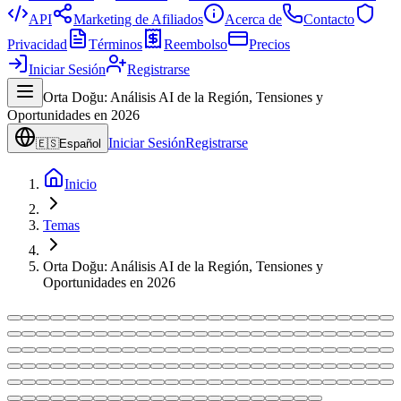
API
Marketing de Afiliados
Acerca de
Contacto
Privacidad
Términos
Reembolso
Precios
Iniciar Sesión
Registrarse
Orta Doğu: Análisis AI de la Región, Tensiones y
Oportunidades en 2026
Iniciar Sesión
Registrarse
🇪🇸
Español
Inicio
Temas
Orta Doğu: Análisis AI de la Región, Tensiones y
Oportunidades en 2026