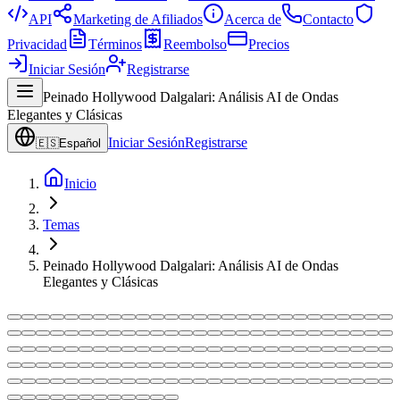
API
Marketing de Afiliados
Acerca de
Contacto
Privacidad
Términos
Reembolso
Precios
Iniciar Sesión
Registrarse
Peinado Hollywood Dalgalari: Análisis AI de Ondas
Elegantes y Clásicas
Iniciar Sesión
Registrarse
🇪🇸
Español
Inicio
Temas
Peinado Hollywood Dalgalari: Análisis AI de Ondas
Elegantes y Clásicas