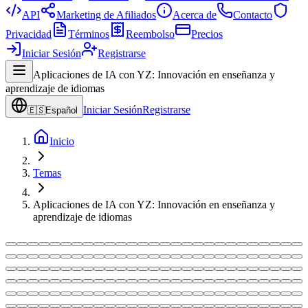
API
Marketing de Afiliados
Acerca de
Contacto
Privacidad
Términos
Reembolso
Precios
Iniciar Sesión
Registrarse
Aplicaciones de IA con YZ: Innovación en enseñanza y
aprendizaje de idiomas
Iniciar Sesión
Registrarse
🇪🇸
Español
Inicio
Temas
Aplicaciones de IA con YZ: Innovación en enseñanza y
aprendizaje de idiomas