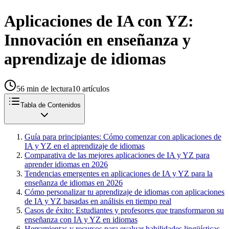
Aplicaciones de IA con YZ:
Innovación en enseñanza y
aprendizaje de idiomas
56
min de lectura
10
artículos
Tabla de Contenidos
Guía para principiantes: Cómo comenzar con aplicaciones de
IA y YZ en el aprendizaje de idiomas
Comparativa de las mejores aplicaciones de IA y YZ para
aprender idiomas en 2026
Tendencias emergentes en aplicaciones de IA y YZ para la
enseñanza de idiomas en 2026
Cómo personalizar tu aprendizaje de idiomas con aplicaciones
de IA y YZ basadas en análisis en tiempo real
Casos de éxito: Estudiantes y profesores que transformaron su
enseñanza con IA y YZ en idiomas
Herramientas y recursos para evaluar habilidades lingüísticas