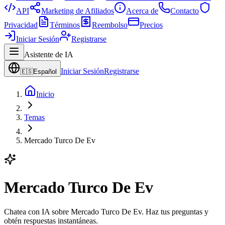
API
Marketing de Afiliados
Acerca de
Contacto
Privacidad
Términos
Reembolso
Precios
Iniciar Sesión
Registrarse
Asistente de IA
Iniciar Sesión
Registrarse
🇪🇸
Español
Inicio
Temas
Mercado Turco De Ev
Mercado Turco De Ev
Chatea con IA sobre Mercado Turco De Ev. Haz tus preguntas y
obtén respuestas instantáneas.