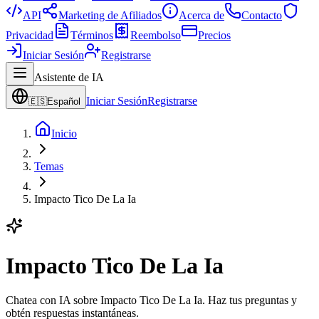
API
Marketing de Afiliados
Acerca de
Contacto
Privacidad
Términos
Reembolso
Precios
Iniciar Sesión
Registrarse
Asistente de IA
Iniciar Sesión
Registrarse
🇪🇸
Español
Inicio
Temas
Impacto Tico De La Ia
Impacto Tico De La Ia
Chatea con IA sobre Impacto Tico De La Ia. Haz tus preguntas y
obtén respuestas instantáneas.