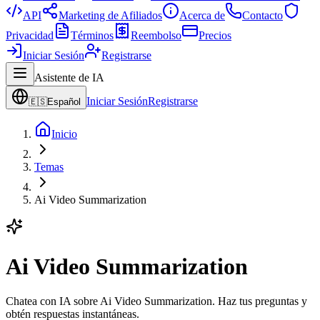
API
Marketing de Afiliados
Acerca de
Contacto
Privacidad
Términos
Reembolso
Precios
Iniciar Sesión
Registrarse
Asistente de IA
Iniciar Sesión
Registrarse
🇪🇸
Español
Inicio
Temas
Ai Video Summarization
Ai Video Summarization
Chatea con IA sobre Ai Video Summarization. Haz tus preguntas y
obtén respuestas instantáneas.