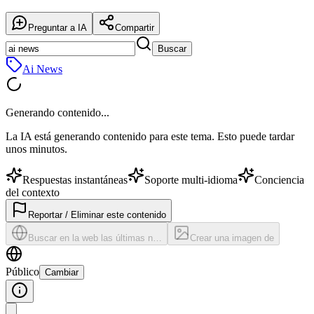
Preguntar a IA
Compartir
Buscar
Ai News
Generando contenido...
La IA está generando contenido para este tema. Esto puede tardar
unos minutos.
Respuestas instantáneas
Soporte multi-idioma
Conciencia
del contexto
Reportar / Eliminar este contenido
Buscar en la web las últimas n…
Crear una imagen de
Público
Cambiar