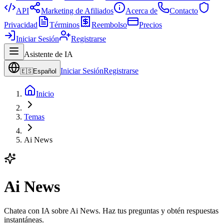
API
Marketing de Afiliados
Acerca de
Contacto
Privacidad
Términos
Reembolso
Precios
Iniciar Sesión
Registrarse
Asistente de IA
Iniciar Sesión
Registrarse
🇪🇸
Español
Inicio
Temas
Ai News
Ai News
Chatea con IA sobre Ai News. Haz tus preguntas y obtén respuestas
instantáneas.